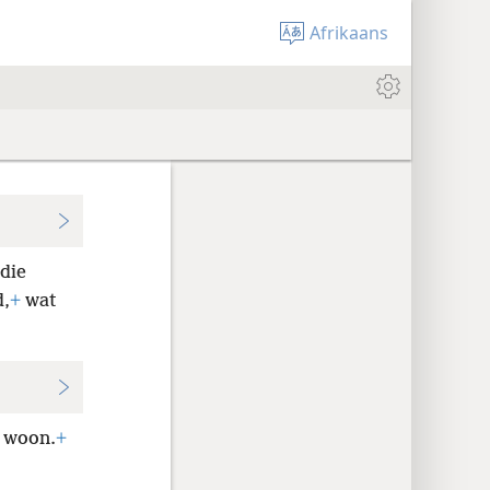
Afrikaans
 die
d,
+
wat
d woon.
+