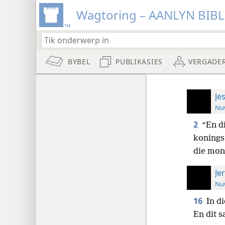
Wagtoring – AANLYN BIB
BYBEL
PUBLIKASIES
VERGADE
Je
Nuw
2
“En di
konings
die mon
Je
Nuw
16
In d
En dit 