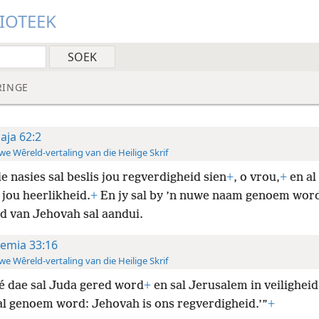
LIOTEEK
RINGE
saja 62:2
e Wêreld-vertaling van die Heilige Skrif
e nasies sal beslis jou regverdigheid sien
+
, o vrou,
+
en al
 jou heerlikheid.
+
En jy sal by ’n nuwe naam genoem wor
d van Jehovah sal aandui.
remia 33:16
e Wêreld-vertaling van die Heilige Skrif
ié dae sal Juda gered word
+
en sal Jerusalem in veilighei
sal genoem word: Jehovah is ons regverdigheid.’”
+