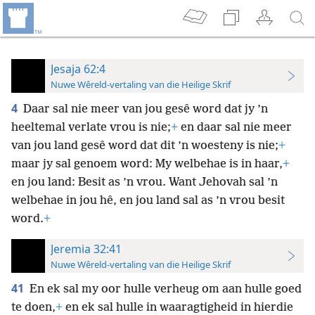
Jesaja 62:4
Nuwe Wêreld-vertaling van die Heilige Skrif
4
Daar sal nie meer van jou gesê word dat jy ’n
heeltemal verlate vrou is nie;
+
en daar sal nie meer
van jou land gesê word dat dit ’n woesteny is nie;
+
maar jy sal genoem word: My welbehae is in haar,
+
en jou land: Besit as ’n vrou. Want Jehovah sal ’n
welbehae in jou hê, en jou land sal as ’n vrou besit
word.
+
Jeremia 32:41
Nuwe Wêreld-vertaling van die Heilige Skrif
41
En ek sal my oor hulle verheug om aan hulle goed
te doen,
+
en ek sal hulle in waaragtigheid in hierdie