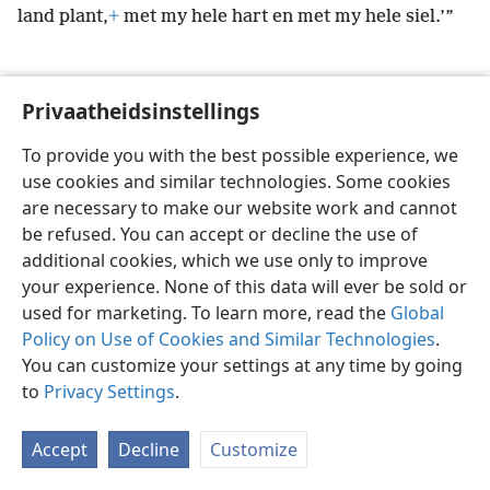
land plant,
+
met my hele hart en met my hele siel.’”
Privaatheidsinstellings
Afrikaans
Voorkeure
To provide you with the best possible experience, we
use cookies and similar technologies. Some cookies
Copyright
© 2026 Watch Tower Bible and Tract Society of Pennsylvania
Gebruiksvoorwaardes
Privaatheidsbeleid
Privaatheidsinstellings
are necessary to make our website work and cannot
Meld aan
JW.ORG
be refused. You can accept or decline the use of
additional cookies, which we use only to improve
your experience. None of this data will ever be sold or
used for marketing. To learn more, read the
Global
Policy on Use of Cookies and Similar Technologies
.
You can customize your settings at any time by going
to
Privacy Settings
.
Accept
Decline
Customize