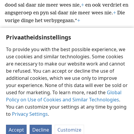
dood sal daar nie meer wees nie,
+
en ook verdriet en
angsgeroep en pyn sal daar nie meer wees nie.
+
Die
vorige dinge het verbygegaan.”
+
Privaatheidsinstellings
To provide you with the best possible experience, we
use cookies and similar technologies. Some cookies
Afrikaans
Voorkeure
are necessary to make our website work and cannot
Copyright
© 2026 Watch Tower Bible and Tract Society of Pennsylvania
be refused. You can accept or decline the use of
Gebruiksvoorwaardes
Privaatheidsbeleid
Privaatheidsinstellings
Meld aan
JW.ORG
additional cookies, which we use only to improve
your experience. None of this data will ever be sold or
used for marketing. To learn more, read the
Global
Policy on Use of Cookies and Similar Technologies
.
You can customize your settings at any time by going
to
Privacy Settings
.
Accept
Decline
Customize