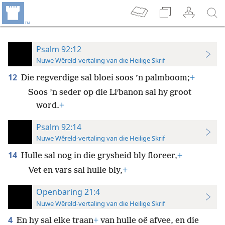
Psalm 92:12
Nuwe Wêreld-vertaling van die Heilige Skrif
12
Die regverdige sal bloei soos ’n palmboom;
+
Soos ’n seder op die Liʹbanon sal hy groot
word.
+
Psalm 92:14
Nuwe Wêreld-vertaling van die Heilige Skrif
14
Hulle sal nog in die grysheid bly floreer,
+
Vet en vars sal hulle bly,
+
Openbaring 21:4
Nuwe Wêreld-vertaling van die Heilige Skrif
4
En hy sal elke traan
+
van hulle oë afvee, en die