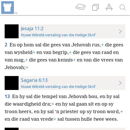
Jesaja 11:2
Nuwe Wêreld-vertaling van die Heilige Skrif
2
En op hom sal die gees van
Jehovah rus,
+
die gees
van wysheid
+
en van begrip,
+
die gees van raad en
van mag,
+
die gees van kennis
+
en van die vrees van
Jehovah;
+
Sagaria 6:13
Nuwe Wêreld-vertaling van die Heilige Skrif
13
En hy sal die tempel van Jehovah bou, en hy sal
die waardigheid dra;
+
en hy sal gaan sit en op sy
troon heers, en hy sal ’n priester op sy troon word,
+
en die raad van vrede
+
sal tussen hulle twee wees.