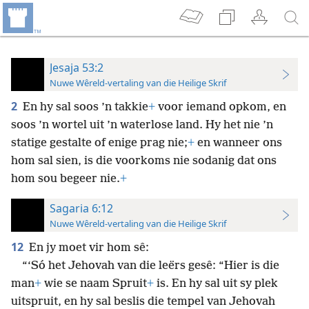
Jesaja 53:2
Nuwe Wêreld-vertaling van die Heilige Skrif
2
En hy sal soos ’n takkie
+
voor iemand opkom, en
soos ’n wortel uit ’n waterlose land. Hy het nie ’n
statige gestalte of enige prag nie;
+
en wanneer ons
hom sal sien, is die voorkoms nie sodanig dat ons
hom sou begeer nie.
+
Sagaria 6:12
Nuwe Wêreld-vertaling van die Heilige Skrif
12
En jy moet vir hom sê:
“‘Só het Jehovah van die leërs gesê: “Hier is die
man
+
wie se naam Spruit
+
is. En hy sal uit sy plek
uitspruit, en hy sal beslis die tempel van Jehovah