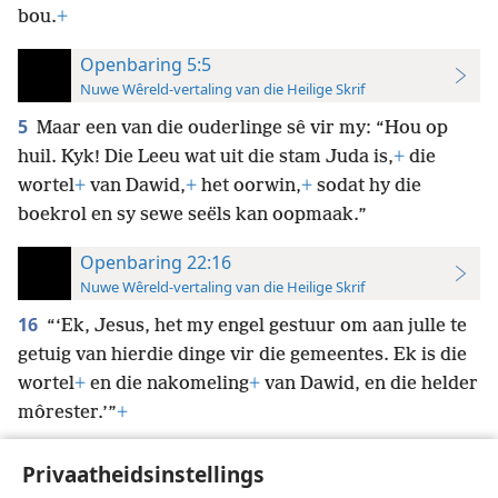
bou.
+
Openbaring 5:5
Nuwe Wêreld-vertaling van die Heilige Skrif
5
Maar een van die ouderlinge sê vir my: “Hou op
huil. Kyk! Die Leeu wat uit die stam Juda is,
+
die
wortel
+
van Dawid,
+
het oorwin,
+
sodat hy die
boekrol en sy sewe seëls kan oopmaak.”
Openbaring 22:16
Nuwe Wêreld-vertaling van die Heilige Skrif
16
“‘Ek, Jesus, het my engel gestuur om aan julle te
getuig van hierdie dinge vir die gemeentes. Ek is die
wortel
+
en die nakomeling
+
van Dawid, en die helder
môrester.’”
+
Privaatheidsinstellings