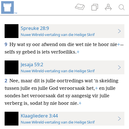
Spreuke 28:9
Nuwe Wêreld-vertaling van die Heilige Skrif
9
Hy wat sy oor afwend om die wet nie te hoor nie
+
—
selfs sy gebed is iets verfoeiliks.
+
Jesaja 59:2
Nuwe Wêreld-vertaling van die Heilige Skrif
2
Nee, maar dit is julle oortredings wat ’n skeiding
tussen julle en julle God veroorsaak het,
+
en julle
sondes het veroorsaak dat sy aangesig vir julle
verberg is, sodat hy nie hoor nie.
+
Klaagliedere 3:44
Nuwe Wêreld-vertaling van die Heilige Skrif