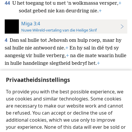
44
U het toegang tot u met ’n wolkmassa versper,
+
sodat gebed nie kan deurdring nie.
+
Miga 3:4
Nuwe Wêreld-vertaling van die Heilige Skrif
4
Dan sal hulle tot Jehovah om hulp roep, maar hy
sal hulle nie antwoord nie.
+
En hy sal in dié tyd sy
aangesig vir hulle verberg,
+
na die mate waarin hulle
in hulle handelinge slegtheid bedryf het.
+
Privaatheidsinstellings
To provide you with the best possible experience, we
use cookies and similar technologies. Some cookies
Afrikaans
Voorkeure
are necessary to make our website work and cannot
Copyright
© 2026 Watch Tower Bible and Tract Society of Pennsylvania
be refused. You can accept or decline the use of
Gebruiksvoorwaardes
Privaatheidsbeleid
Privaatheidsinstellings
Meld aan
JW.ORG
additional cookies, which we use only to improve
your experience. None of this data will ever be sold or