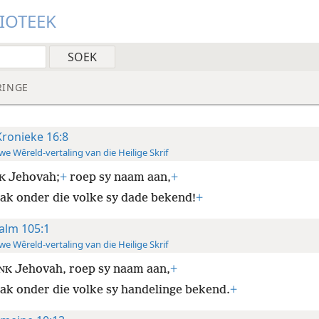
LIOTEEK
RINGE
Kronieke 16:8
e Wêreld-vertaling van die Heilige Skrif
Jehovah;
+
roep sy naam aan,
+
K
ak onder die volke sy dade bekend!
+
alm 105:1
e Wêreld-vertaling van die Heilige Skrif
Jehovah, roep sy naam aan,
+
NK
ak onder die volke sy handelinge bekend.
+