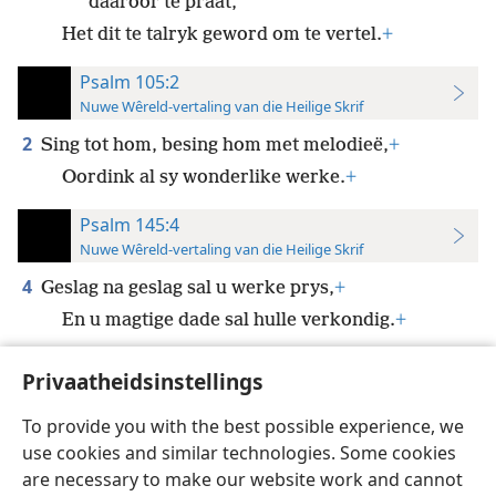
daaroor te praat,
Het dit te talryk geword om te vertel.
+
Psalm 105:2
Nuwe Wêreld-vertaling van die Heilige Skrif
2
Sing tot hom, besing hom met melodieë,
+
Oordink al sy wonderlike werke.
+
Psalm 145:4
Nuwe Wêreld-vertaling van die Heilige Skrif
4
Geslag na geslag sal u werke prys,
+
En u magtige dade sal hulle verkondig.
+
Privaatheidsinstellings
To provide you with the best possible experience, we
use cookies and similar technologies. Some cookies
Afrikaans
Voorkeure
are necessary to make our website work and cannot
Copyright
© 2026 Watch Tower Bible and Tract Society of Pennsylvania