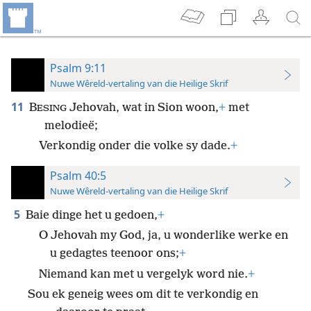
Psalm 9:11
Nuwe Wêreld-vertaling van die Heilige Skrif
11
B
Jehovah, wat in Sion woon,
+
met
ESING
melodieë;
Verkondig onder die volke sy dade.
+
Psalm 40:5
Nuwe Wêreld-vertaling van die Heilige Skrif
5
Baie dinge het u gedoen,
+
O Jehovah my God, ja, u wonderlike werke en
u gedagtes teenoor ons;
+
Niemand kan met u vergelyk word nie.
+
Sou ek geneig wees om dit te verkondig en