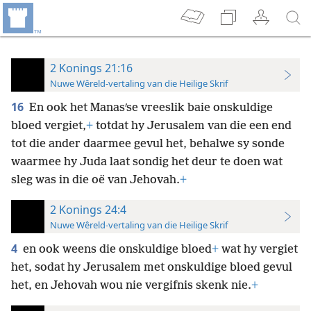
2 Konings 21:16
Nuwe Wêreld-vertaling van die Heilige Skrif
16
En ook het Manasʹse vreeslik baie onskuldige
bloed vergiet,
+
totdat hy Jerusalem van die een end
tot die ander daarmee gevul het, behalwe sy sonde
waarmee hy Juda laat sondig het deur te doen wat
sleg was in die oë van Jehovah.
+
2 Konings 24:4
Nuwe Wêreld-vertaling van die Heilige Skrif
4
en ook weens die onskuldige bloed
+
wat hy vergiet
het, sodat hy Jerusalem met onskuldige bloed gevul
het, en Jehovah wou nie vergifnis skenk nie.
+