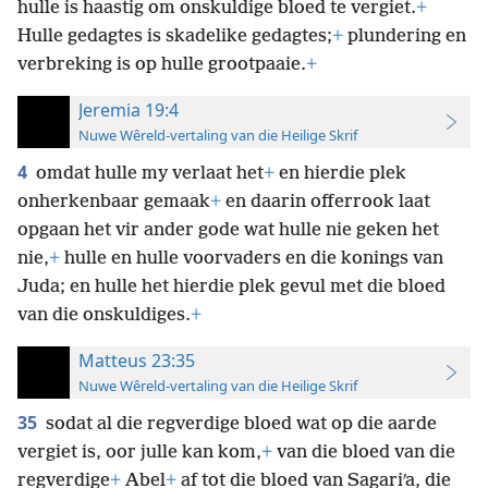
hulle is haastig om onskuldige bloed te vergiet.
+
Hulle gedagtes is skadelike gedagtes;
+
plundering en
verbreking is op hulle grootpaaie.
+
Jeremia 19:4
Nuwe Wêreld-vertaling van die Heilige Skrif
4
omdat hulle my verlaat het
+
en hierdie plek
onherkenbaar gemaak
+
en daarin offerrook laat
opgaan het vir ander gode wat hulle nie geken het
nie,
+
hulle en hulle voorvaders en die konings van
Juda; en hulle het hierdie plek gevul met die bloed
van die onskuldiges.
+
Matteus 23:35
Nuwe Wêreld-vertaling van die Heilige Skrif
35
sodat al die regverdige bloed wat op die aarde
vergiet is, oor julle kan kom,
+
van die bloed van die
regverdige
+
Abel
+
af tot die bloed van Sagariʹa, die