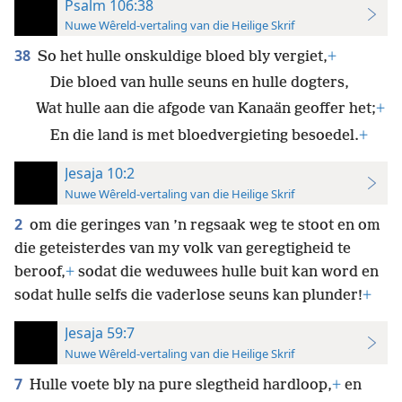
Psalm 106:38
Nuwe Wêreld-vertaling van die Heilige Skrif
38
So het hulle onskuldige bloed bly vergiet,
+
Die bloed van hulle seuns en hulle dogters,
Wat hulle aan die afgode van Kanaän geoffer het;
+
En die land is met bloedvergieting besoedel.
+
Jesaja 10:2
Nuwe Wêreld-vertaling van die Heilige Skrif
2
om die geringes van ’n regsaak weg te stoot en om
die geteisterdes van my volk van geregtigheid te
beroof,
+
sodat die weduwees hulle buit kan word en
sodat hulle selfs die vaderlose seuns kan plunder!
+
Jesaja 59:7
Nuwe Wêreld-vertaling van die Heilige Skrif
7
Hulle voete bly na pure slegtheid hardloop,
+
en