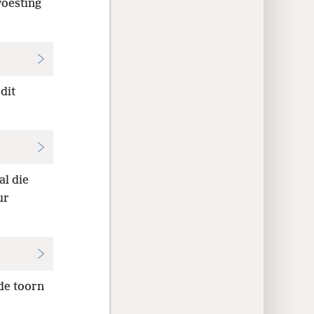
oesting
dit
al die
ur
de toorn