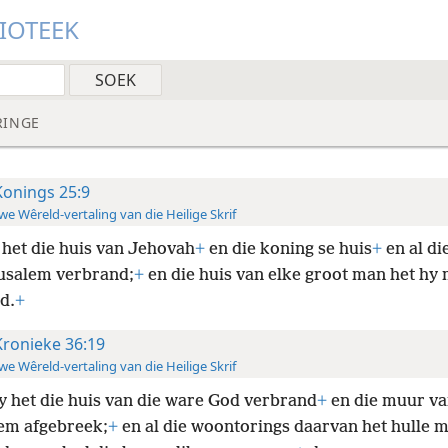
LIOTEEK
RINGE
Konings 25:9
e Wêreld-vertaling van die Heilige Skrif
 het die huis van Jehovah
+
en die koning se huis
+
en al di
usalem verbrand;
+
en die huis van elke groot man het hy
d.
+
Kronieke 36:19
e Wêreld-vertaling van die Heilige Skrif
y het die huis van die ware God verbrand
+
en die muur v
em afgebreek;
+
en al die woontorings daarvan het hulle 