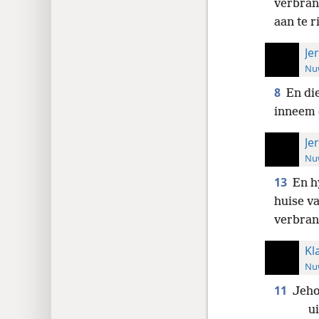
verbran
aan te r
Je
Nuw
8
En di
inneem 
Je
Nuw
13
En h
huise v
verbran
Kl
Nuw
11
Jeho
ui