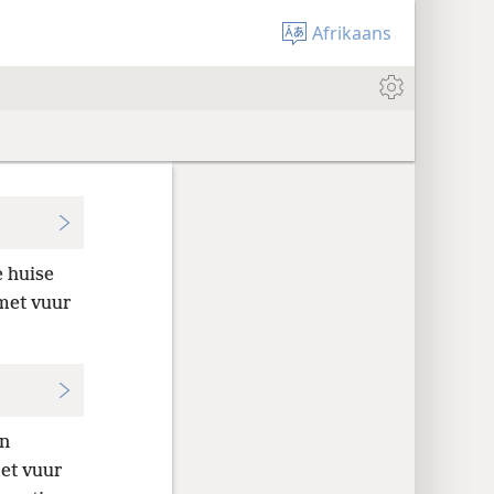
Afrikaans
e huise
 met vuur
an
met vuur