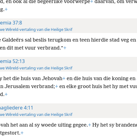
d, en ook al die begeerlike voorwerpe
+
daarvan, om verw
ig.
+
remia 37:8
e Wêreld-vertaling van die Heilige Skrif
e Galdeërs sal beslis terugkom en teen hierdie stad veg en 
en dit met vuur verbrand.”
+
remia 52:13
e Wêreld-vertaling van die Heilige Skrif
y het die huis van Jehovah
+
en die huis van die koning en 
an Jerusalem verbrand;
+
en elke groot huis het hy met vu
d.
+
aagliedere 4:11
e Wêreld-vertaling van die Heilige Skrif
vah het aan al sy woede uiting gegee.
+
Hy het
sy branden
tgestort.
+