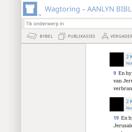
Wagtoring – AANLYN BIB
BYBEL
PUBLIKASIES
VERGADE
2 
Nuw
9
En hy
van Jer
verbran
2 
Nuw
19
En h
Jerusal