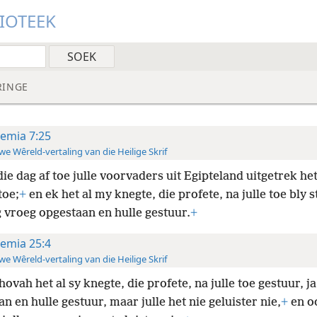
LIOTEEK
RINGE
remia 7:25
e Wêreld-vertaling van die Heilige Skrif
die dag af toe julle voorvaders uit Egipteland uitgetrek het
toe;
+
en ek het al my knegte, die profete, na
julle toe bly s
g vroeg opgestaan en hulle gestuur.
+
remia 25:4
e Wêreld-vertaling van die Heilige Skrif
ovah het al sy knegte, die profete, na julle toe gestuur, j
n en hulle gestuur, maar julle het nie geluister nie,
+
en o