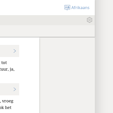
Afrikaans
 tot
tuur, ja,
a, vroeg
ok het