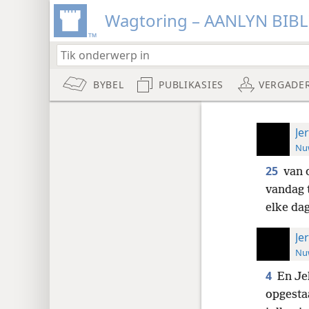
Wagtoring – AANLYN BIB
BYBEL
PUBLIKASIES
VERGADE
Je
Nuw
25
van 
vandag 
elke da
Je
Nuw
4
En Jeh
opgestaa