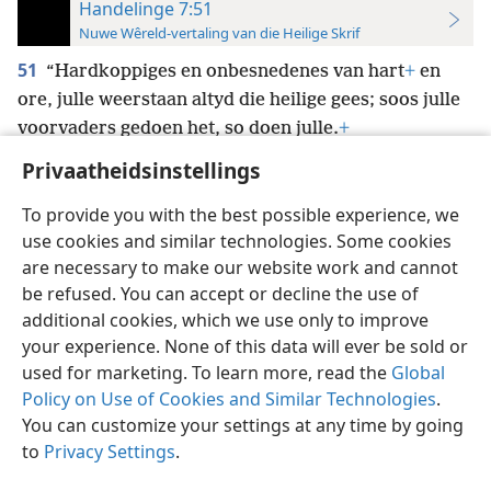
Handelinge 7:51
Nuwe Wêreld-vertaling van die Heilige Skrif
51
“Hardkoppiges en onbesnedenes van hart
+
en
ore, julle weerstaan altyd die heilige gees; soos julle
voorvaders gedoen het, so doen julle.
+
Privaatheidsinstellings
To provide you with the best possible experience, we
use cookies and similar technologies. Some cookies
Afrikaans
Voorkeure
are necessary to make our website work and cannot
be refused. You can accept or decline the use of
Copyright
© 2026 Watch Tower Bible and Tract Society of Pennsylvania
Gebruiksvoorwaardes
Privaatheidsbeleid
Privaatheidsinstellings
additional cookies, which we use only to improve
Meld aan
JW.ORG
your experience. None of this data will ever be sold or
used for marketing. To learn more, read the
Global
Policy on Use of Cookies and Similar Technologies
.
You can customize your settings at any time by going
to
Privacy Settings
.