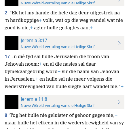
Nuwe Wêreld-vertaling van die Heilige Skrif
2
“Ek het my hande die hele dag deur uitgestrek na
’n hardkoppige
+
volk, wat op die weg wandel wat nie
goed is nie,
+
agter hulle gedagtes aan;
+
Jeremia 3:17
Nuwe Wêreld-vertaling van die Heilige Skrif
17
In dié tyd sal hulle Jerusalem die troon van
Jehovah noem;
+
en al die nasies sal daar
bymekaargebring word
+
vir die naam van Jehovah
in Jerusalem,
+
en hulle sal nie meer volgens die
wederstrewigheid van hulle slegte hart wandel nie.”
+
Jeremia 11:8
Nuwe Wêreld-vertaling van die Heilige Skrif
8
Tog het hulle nie geluister of gehoor gegee nie,
+
maar hulle het elkeen in die wederstrewigheid van sy