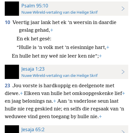
Psalm 95:10
Nuwe Wêreld-vertaling van die Heilige Skrif
10
Veertig jaar lank het ek ’n weersin in daardie
geslag gehad,
+
En ek het gesê:
“Hulle is ’n volk met ’n eiesinnige hart,
+
En hulle het my weë nie leer ken nie”;
+
Jesaja 1:23
Nuwe Wêreld-vertaling van die Heilige Skrif
23
Jou vorste is hardkoppig en deelgenote met
diewe.
+
Elkeen van hulle het omkoopgeskenke lief
+
en jaag belonings na.
+
Aan ’n vaderlose seun laat
hulle nie reg geskied nie; en selfs die regsaak van ’n
weduwee vind geen toegang by hulle nie.
+
Jesaja 65:2