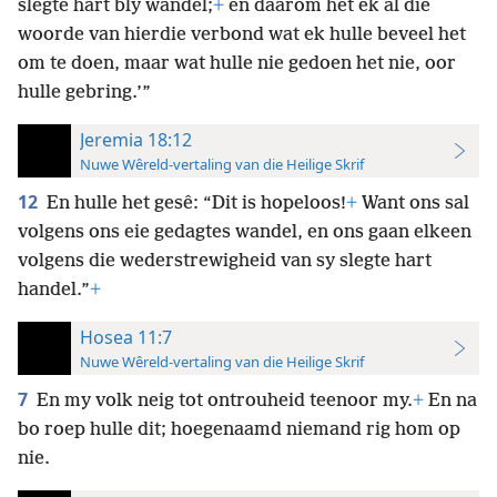
slegte hart bly wandel;
+
en daarom het ek al die
woorde van hierdie verbond wat ek hulle beveel het
om te doen, maar wat hulle nie gedoen het nie, oor
hulle gebring.’”
Jeremia 18:12
Nuwe Wêreld-vertaling van die Heilige Skrif
12
En hulle het gesê: “Dit is hopeloos!
+
Want ons sal
volgens ons eie gedagtes wandel, en ons gaan elkeen
volgens die wederstrewigheid van sy slegte hart
handel.”
+
Hosea 11:7
Nuwe Wêreld-vertaling van die Heilige Skrif
7
En my volk neig tot ontrouheid teenoor my.
+
En na
bo
roep hulle dit; hoegenaamd niemand rig hom op
nie.