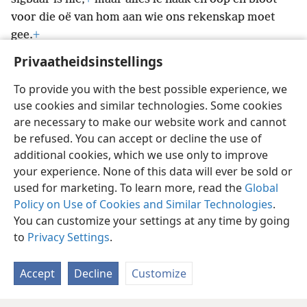
voor die oë van hom aan wie ons rekenskap moet
gee.
+
Privaatheidsinstellings
To provide you with the best possible experience, we
use cookies and similar technologies. Some cookies
Afrikaans
Voorkeure
are necessary to make our website work and cannot
be refused. You can accept or decline the use of
Copyright
© 2026 Watch Tower Bible and Tract Society of Pennsylvania
Gebruiksvoorwaardes
Privaatheidsbeleid
Privaatheidsinstellings
additional cookies, which we use only to improve
Meld aan
JW.ORG
your experience. None of this data will ever be sold or
used for marketing. To learn more, read the
Global
Policy on Use of Cookies and Similar Technologies
.
You can customize your settings at any time by going
to
Privacy Settings
.
Accept
Decline
Customize