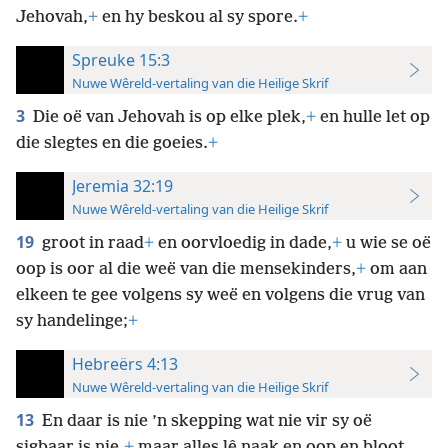
Jehovah,
+
en hy beskou al sy spore.
+
Spreuke 15:3
Nuwe Wêreld-vertaling van die Heilige Skrif
3
Die oë van Jehovah is op elke plek,
+
en hulle let op
die slegtes en die goeies.
+
Jeremia 32:19
Nuwe Wêreld-vertaling van die Heilige Skrif
19
groot in raad
+
en oorvloedig in dade,
+
u wie se oë
oop is oor al die weë van die mensekinders,
+
om aan
elkeen te gee volgens sy weë en volgens die vrug van
sy handelinge;
+
Hebreërs 4:13
Nuwe Wêreld-vertaling van die Heilige Skrif
13
En daar is nie ’n skepping wat nie vir sy oë
sigbaar is nie,
+
maar alles lê naak en oop en bloot