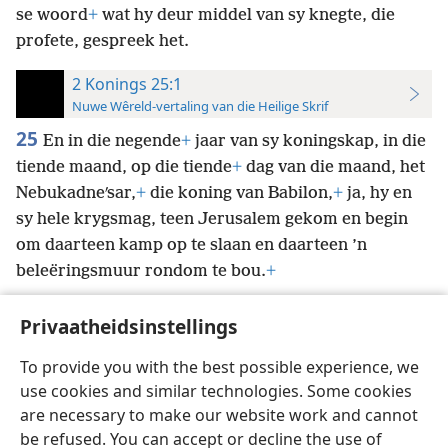
se woord
+
wat hy deur middel van sy knegte, die
profete, gespreek het.
2 Konings 25:1
Nuwe Wêreld-vertaling van die Heilige Skrif
25
En in die negende
+
jaar van sy koningskap, in die
tiende maand, op die tiende
+
dag van die maand, het
Nebukadneʹsar,
+
die koning van Babilon,
+
ja, hy en
sy hele krygsmag, teen Jerusalem gekom en begin
om daarteen kamp op te slaan en daarteen ’n
beleëringsmuur rondom te bou.
+
Privaatheidsinstellings
To provide you with the best possible experience, we
use cookies and similar technologies. Some cookies
Afrikaans
Voorkeure
are necessary to make our website work and cannot
Copyright
© 2026 Watch Tower Bible and Tract Society of Pennsylvania
be refused. You can accept or decline the use of
Gebruiksvoorwaardes
Privaatheidsbeleid
Privaatheidsinstellings