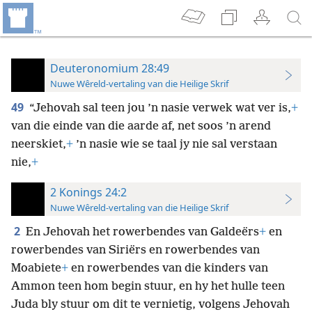
Deuteronomium 28:49
Nuwe Wêreld-vertaling van die Heilige Skrif
49
“Jehovah sal teen jou ’n nasie verwek wat ver is,
+
van die einde van die aarde af, net soos ’n arend
neerskiet,
+
’n nasie wie se taal jy nie sal verstaan
nie,
+
2 Konings 24:2
Nuwe Wêreld-vertaling van die Heilige Skrif
2
En Jehovah het rowerbendes van Galdeërs
+
en
rowerbendes van Siriërs en rowerbendes van
Moabiete
+
en rowerbendes van die kinders van
Ammon teen hom begin stuur, en hy het hulle teen
Juda bly stuur om dit te vernietig, volgens Jehovah