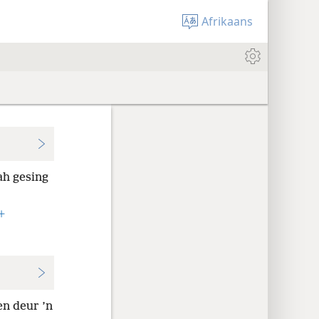
Afrikaans
ah gesing
+
n deur ’n