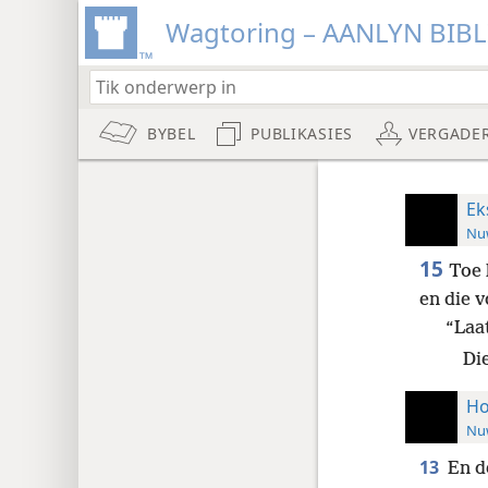
Wagtoring – AANLYN BIB
BYBEL
PUBLIKASIES
VERGADE
Ek
Nuw
15
Toe 
en die 
“Laa
Die
Ho
Nuw
13
En d