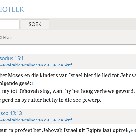
LIOTEEK
RINGE
sodus 15:1
e Wêreld-vertaling van die Heilige Skrif
het Moses en die kinders van Israel hierdie lied tot Jehov
volgende gesê:
+
t my tot Jehovah sing, want hy het hoog verhewe geword.
 perd en sy ruiter het hy in die see gewerp.
+
sea 12:13
e Wêreld-vertaling van die Heilige Skrif
eur ’n profeet het Jehovah Israel uit Egipte laat optrek,
+
e