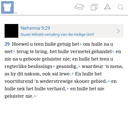
Nehemia 9:29
Nuwe Wêreld-vertaling van die Heilige Skrif
29
Hoewel u teen hulle getuig het
+
om hulle na u
wet
+
terug te bring, het hulle vermetel gehandel
+
en
nie na u gebooie geluister nie; en hulle het teen u
regterlike beslissings
+
gesondig,
+
waardeur ’n mens,
as hy dit nakom, ook sal lewe.
+
En hulle het
voortdurend ’n wederstrewige skouer gebied,
+
en
hulle nek het hulle verhard,
+
en hulle het nie
geluister nie.
+