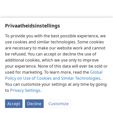
Privaatheidsinstellings
Afrikaans
Voorkeure
To provide you with the best possible experience, we
Copyright
© 2026 Watch Tower Bible and Tract Society of Pennsylvania
use cookies and similar technologies. Some cookies
Gebruiksvoorwaardes
Privaatheidsbeleid
Privaatheidsinstellings
are necessary to make our website work and cannot
Meld aan
JW.ORG
be refused. You can accept or decline the use of
additional cookies, which we use only to improve
your experience. None of this data will ever be sold or
used for marketing. To learn more, read the
Global
Policy on Use of Cookies and Similar Technologies
.
You can customize your settings at any time by going
to
Privacy Settings
.
Accept
Decline
Customize