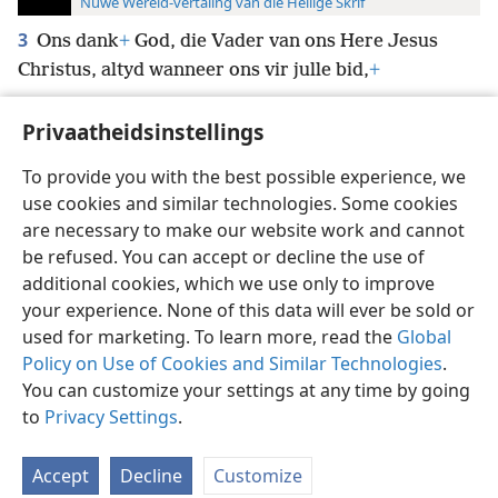
Nuwe Wêreld-vertaling van die Heilige Skrif
3
Ons dank
+
God, die Vader van ons Here Jesus
Christus, altyd wanneer ons vir julle bid,
+
Privaatheidsinstellings
To provide you with the best possible experience, we
use cookies and similar technologies. Some cookies
Afrikaans
Voorkeure
are necessary to make our website work and cannot
Copyright
© 2026 Watch Tower Bible and Tract Society of Pennsylvania
be refused. You can accept or decline the use of
Gebruiksvoorwaardes
Privaatheidsbeleid
Privaatheidsinstellings
Meld aan
JW.ORG
additional cookies, which we use only to improve
your experience. None of this data will ever be sold or
used for marketing. To learn more, read the
Global
Policy on Use of Cookies and Similar Technologies
.
You can customize your settings at any time by going
to
Privacy Settings
.
Accept
Decline
Customize