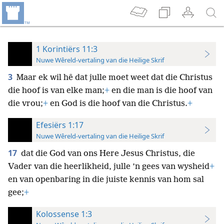
1 Korintiërs 11:3
Nuwe Wêreld-vertaling van die Heilige Skrif
3
Maar ek wil hê dat julle moet weet dat die Christus
die hoof is van elke man;
+
en die man is die hoof van
die vrou;
+
en God is die hoof van die Christus.
+
Efesiërs 1:17
Nuwe Wêreld-vertaling van die Heilige Skrif
17
dat die God van ons Here Jesus Christus, die
Vader van die heerlikheid, julle ’n gees van wysheid
+
en van openbaring in die juiste kennis van hom sal
gee;
+
Kolossense 1:3