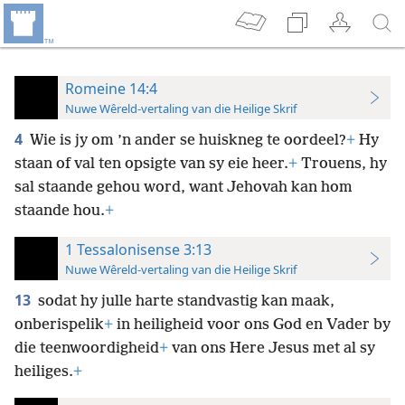
Romeine 14:4
Nuwe Wêreld-vertaling van die Heilige Skrif
4
Wie is jy om ’n ander se huiskneg te oordeel?
+
Hy
staan of val ten opsigte van sy eie heer.
+
Trouens, hy
sal staande gehou word, want Jehovah kan hom
staande hou.
+
1 Tessalonisense 3:13
Nuwe Wêreld-vertaling van die Heilige Skrif
13
sodat hy julle harte standvastig kan maak,
onberispelik
+
in heiligheid voor ons God en Vader by
die teenwoordigheid
+
van ons Here Jesus met al sy
heiliges.
+