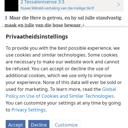
2 Tessalonisense 3:3
Nuwe Wêreld-vertaling van die Heilige Skrif
3
Maar die Here is getrou, en hy sal julle standvastig
maak en julle van die bose bewaar.
+
Privaatheidsinstellings
To provide you with the best possible experience, we
use cookies and similar technologies. Some cookies
Afrikaans
Voorkeure
are necessary to make our website work and cannot
be refused. You can accept or decline the use of
Copyright
© 2026 Watch Tower Bible and Tract Society of Pennsylvania
Gebruiksvoorwaardes
Privaatheidsbeleid
Privaatheidsinstellings
additional cookies, which we use only to improve
Meld aan
JW.ORG
your experience. None of this data will ever be sold or
used for marketing. To learn more, read the
Global
Policy on Use of Cookies and Similar Technologies
.
You can customize your settings at any time by going
to
Privacy Settings
.
Accept
Decline
Customize