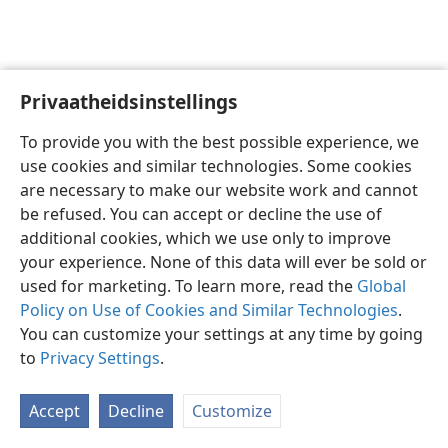
Privaatheidsinstellings
Afrikaans
Voorkeure
To provide you with the best possible experience, we
Copyright
© 2026 Watch Tower Bible and Tract Society of Pennsylvania
use cookies and similar technologies. Some cookies
Gebruiksvoorwaardes
Privaatheidsbeleid
Privaatheidsinstellings
are necessary to make our website work and cannot
Meld aan
JW.ORG
be refused. You can accept or decline the use of
additional cookies, which we use only to improve
your experience. None of this data will ever be sold or
used for marketing. To learn more, read the
Global
Policy on Use of Cookies and Similar Technologies
.
You can customize your settings at any time by going
to
Privacy Settings
.
Accept
Decline
Customize