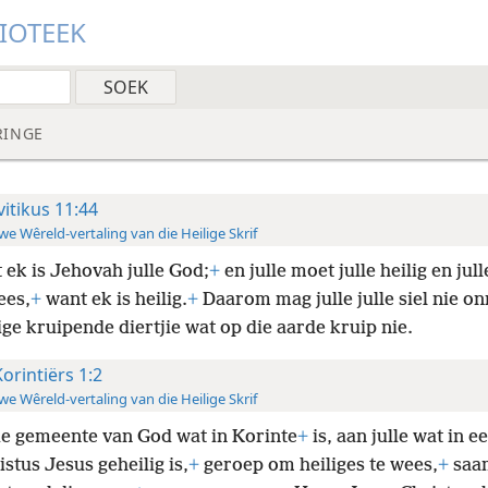
LIOTEEK
RINGE
vitikus 11:44
e Wêreld-vertaling van die Heilige Skrif
 ek is Jehovah julle God;
+
en julle moet julle heilig en jul
ees,
+
want ek is heilig.
+
Daarom mag julle julle siel nie o
ge kruipende diertjie wat op die aarde kruip nie.
Korintiërs 1:2
e Wêreld-vertaling van die Heilige Skrif
ie gemeente van God wat in Korinte
+
is, aan julle wat in e
stus Jesus geheilig is,
+
geroep om heiliges te wees,
+
saa