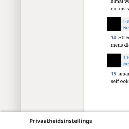
almal w
en ons s
He
Nuw
14
Stre
mens die
1 
Nuw
15
maar
self ook
Copyright
© 2026 Watch Tower Bible and Tract
Privaatheidsinstellings