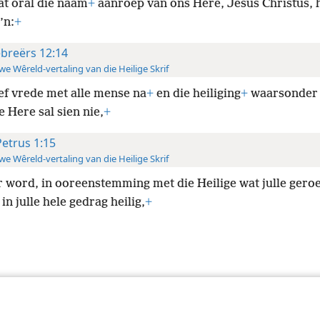
at oral die naam
+
aanroep van ons Here, Jesus Christus, 
’n:
+
breërs 12:14
e Wêreld-vertaling van die Heilige Skrif
ef vrede met alle mense na
+
en die heiliging
+
waarsonder
 Here sal sien nie,
+
Petrus 1:15
e Wêreld-vertaling van die Heilige Skrif
 word, in ooreenstemming met die Heilige wat julle geroe
 in julle hele gedrag heilig,
+
 Society of Pennsylvania
Gebruiksvoorwaardes
Privaatheidsbeleid
Priv