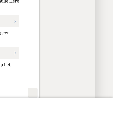
hulle Here
 geen
p het,
aatheidsinstellings
Meld aan
JW.ORG