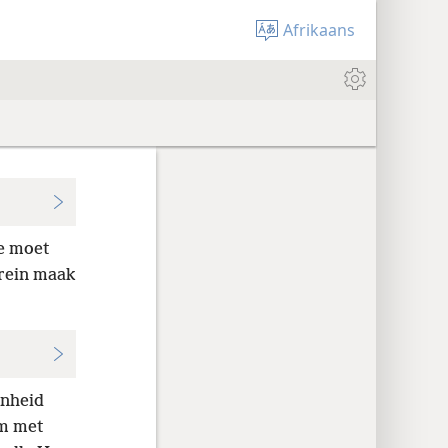
Afrikaans
le moet
nrein maak
enheid
m met