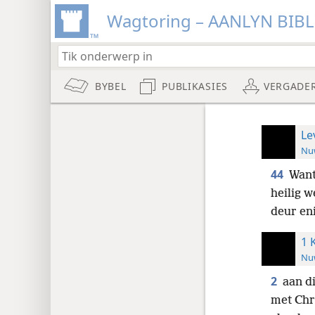
Wagtoring – AANLYN BIB
BYBEL
PUBLIKASIES
VERGADE
Le
Nuw
44
Want
heilig w
deur eni
1 
Nuw
2
aan d
met Chri