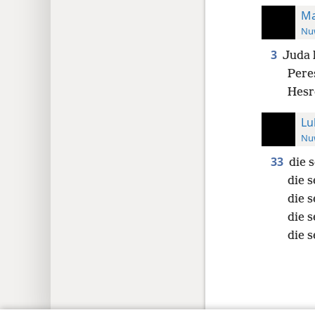
Ma
Nuw
3
Juda 
Pere
Hesr
Lu
Nuw
33
die 
die 
die 
die 
die 