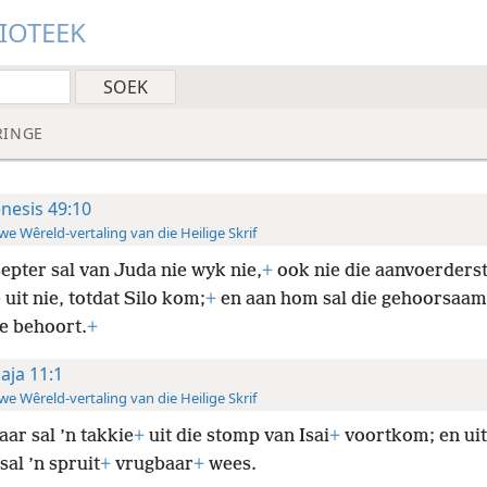
LIOTEEK
RINGE
nesis 49:10
e Wêreld-vertaling van die Heilige Skrif
septer sal van Juda nie wyk nie,
+
ook nie die aanvoerderst
 uit nie, totdat Silo kom;
+
en aan hom sal die gehoorsaam
ke behoort.
+
saja 11:1
e Wêreld-vertaling van die Heilige Skrif
aar sal ’n takkie
+
uit die stomp van Isai
+
voortkom; en uit
sal ’n spruit
+
vrugbaar
+
wees.