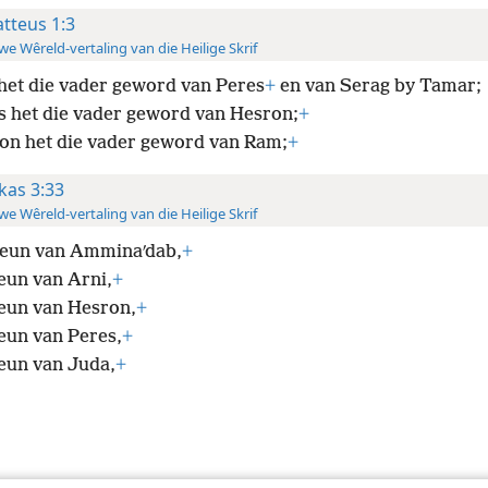
tteus 1:3
e Wêreld-vertaling van die Heilige Skrif
het die vader geword van Peres
+
en van Serag by Tamar;
s het die vader geword van Hesron;
+
on het die vader geword van Ram;
+
kas 3:33
e Wêreld-vertaling van die Heilige Skrif
seun van Amminaʹdab,
+
seun van Arni,
+
seun van Hesron,
+
seun van Peres,
+
seun van Juda,
+