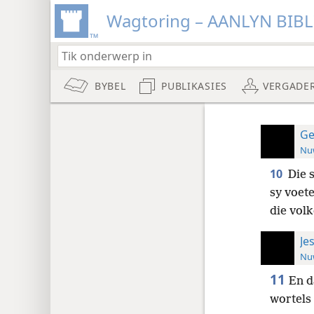
Wagtoring – AANLYN BIB
BYBEL
PUBLIKASIES
VERGADE
Ge
Nuw
10
Die 
sy voete
die vol
Je
Nuw
11
En d
wortels 