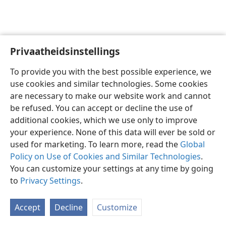
Privaatheidsinstellings
Afrikaans
Voorkeure
To provide you with the best possible experience, we
Copyright
© 2026 Watch Tower Bible and Tract Society of Pennsylvania
use cookies and similar technologies. Some cookies
Gebruiksvoorwaardes
Privaatheidsbeleid
Privaatheidsinstellings
are necessary to make our website work and cannot
Meld aan
JW.ORG
be refused. You can accept or decline the use of
additional cookies, which we use only to improve
your experience. None of this data will ever be sold or
used for marketing. To learn more, read the
Global
Policy on Use of Cookies and Similar Technologies
.
You can customize your settings at any time by going
to
Privacy Settings
.
Accept
Decline
Customize