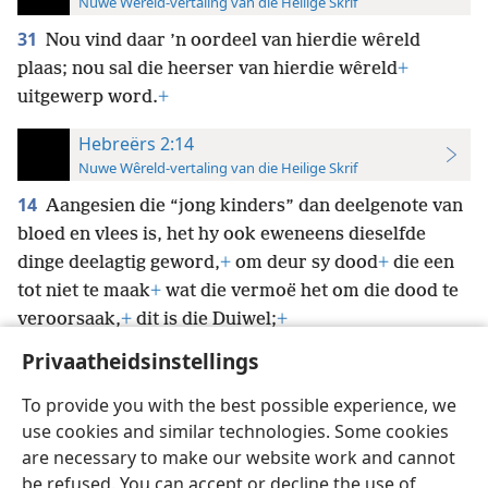
Nuwe Wêreld-vertaling van die Heilige Skrif
31
Nou vind daar ’n oordeel van hierdie wêreld
plaas; nou sal die heerser van hierdie wêreld
+
uitgewerp word.
+
Hebreërs 2:14
Nuwe Wêreld-vertaling van die Heilige Skrif
14
Aangesien die “jong kinders” dan deelgenote van
bloed en vlees is, het hy ook eweneens dieselfde
dinge deelagtig geword,
+
om deur sy dood
+
die een
tot niet te maak
+
wat die vermoë het om die dood te
veroorsaak,
+
dit is die Duiwel;
+
Privaatheidsinstellings
To provide you with the best possible experience, we
use cookies and similar technologies. Some cookies
Afrikaans
Voorkeure
are necessary to make our website work and cannot
be refused. You can accept or decline the use of
Copyright
© 2026 Watch Tower Bible and Tract Society of Pennsylvania