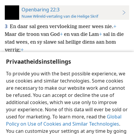
Openbaring 22:3
Nuwe Wêreld-vertaling van die Heilige Skrif
3
En daar sal geen vervloeking meer wees nie.
+
Maar die troon van God
+
en van die Lam
+
sal in die
stad wees, en sy slawe sal heilige diens aan hom
verrig;
+
Privaatheidsinstellings
To provide you with the best possible experience, we
use cookies and similar technologies. Some cookies
Afrikaans
Voorkeure
are necessary to make our website work and cannot
be refused. You can accept or decline the use of
Copyright
© 2026 Watch Tower Bible and Tract Society of Pennsylvania
Gebruiksvoorwaardes
Privaatheidsbeleid
Privaatheidsinstellings
additional cookies, which we use only to improve
Meld aan
JW.ORG
your experience. None of this data will ever be sold or
used for marketing. To learn more, read the
Global
Policy on Use of Cookies and Similar Technologies
.
You can customize your settings at any time by going