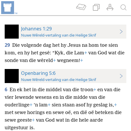
Johannes 1:29
Nuwe Wêreld-vertaling van die Heilige Skrif
29
Die volgende dag het hy Jesus na hom toe sien
kom, en hy het gesê: “Kyk, die Lam
+
van God wat die
sonde van die wêreld
+
wegneem!
+
Openbaring 5:6
Nuwe Wêreld-vertaling van die Heilige Skrif
6
En ek het in die middel van die troon
+
en van die
vier lewende wesens en in die midde van die
ouderlinge
+
’n lam
+
sien staan asof hy geslag is,
+
met sewe horings en sewe oë, en dié oë beteken die
sewe geeste
+
van God wat in die hele aarde
uitgestuur is.