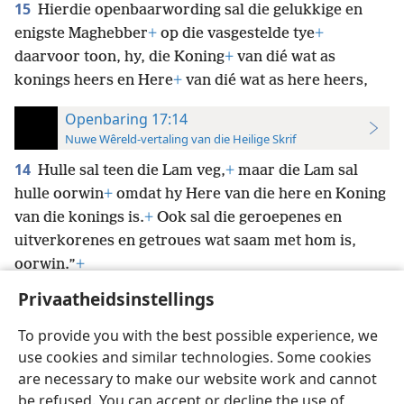
15
Hierdie openbaarwording sal die gelukkige en
enigste Maghebber
+
op die vasgestelde tye
+
daarvoor toon, hy, die Koning
+
van dié wat as
konings heers en Here
+
van dié wat as here heers,
Openbaring 17:14
Nuwe Wêreld-vertaling van die Heilige Skrif
14
Hulle sal teen die Lam veg,
+
maar die Lam sal
hulle oorwin
+
omdat hy Here van die here en Koning
van die konings is.
+
Ook sal die geroepenes en
uitverkorenes en getroues wat saam met hom is,
oorwin.”
+
Privaatheidsinstellings
To provide you with the best possible experience, we
use cookies and similar technologies. Some cookies
Afrikaans
Voorkeure
are necessary to make our website work and cannot
be refused. You can accept or decline the use of
Copyright
© 2026 Watch Tower Bible and Tract Society of Pennsylvania