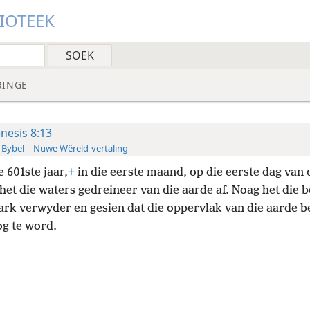
LIOTEEK
RINGE
nesis 8:13
 Bybel – Nuwe Wêreld-vertaling
e 601ste jaar,
+
in die eerste maand, op die eerste dag van 
het die waters gedreineer van die aarde af. Noag het die 
 ark verwyder en gesien dat die oppervlak van die aarde b
g te word.