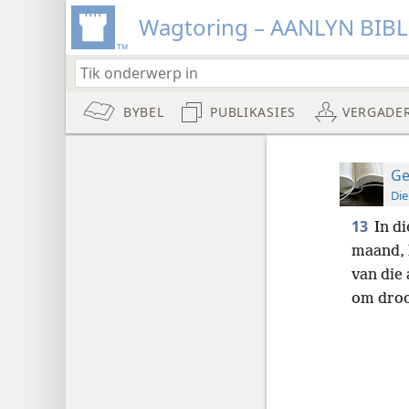
Wagtoring – AANLYN BIB
BYBEL
PUBLIKASIES
VERGADE
Ge
Die
13
In di
maand, 
van die
om droo