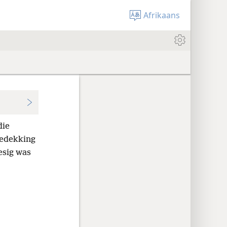
Afrikaans
die
bedekking
esig was