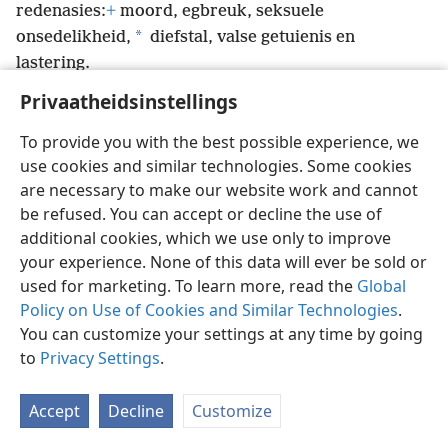
redenasies:
+
moord, egbreuk, seksuele
*
onsedelikheid,
diefstal, valse getuienis en
lastering.
Privaatheidsinstellings
To provide you with the best possible experience, we
use cookies and similar technologies. Some cookies
Afrikaans
Voorkeure
are necessary to make our website work and cannot
be refused. You can accept or decline the use of
Copyright
© 2026 Watch Tower Bible and Tract Society of Pennsylvania
Gebruiksvoorwaardes
Privaatheidsbeleid
Privaatheidsinstellings
additional cookies, which we use only to improve
Meld aan
JW.ORG
your experience. None of this data will ever be sold or
used for marketing. To learn more, read the
Global
Policy on Use of Cookies and Similar Technologies
.
You can customize your settings at any time by going
to
Privacy Settings
.
Accept
Decline
Customize