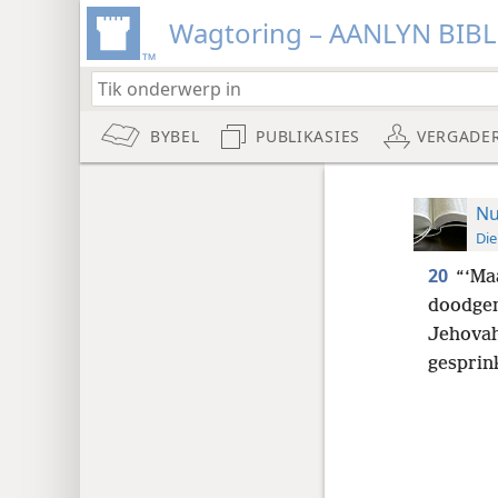
Wagtoring – AANLYN BIB
BYBEL
PUBLIKASIES
VERGADE
Nu
Die
20
“‘Ma
doodgem
Jehovah
gesprink