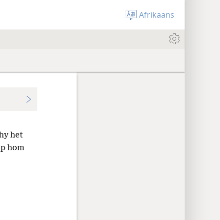
Afrikaans
hy het
 op hom