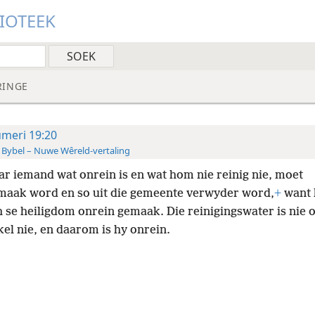
LIOTEEK
RINGE
meri 19:20
 Bybel – Nuwe Wêreld-vertaling
ar iemand wat onrein is en wat hom nie reinig nie, moet
aak word en so uit die gemeente verwyder word,
+
want 
 se heiligdom onrein gemaak. Die reinigingswater is nie
el nie, en daarom is hy onrein.