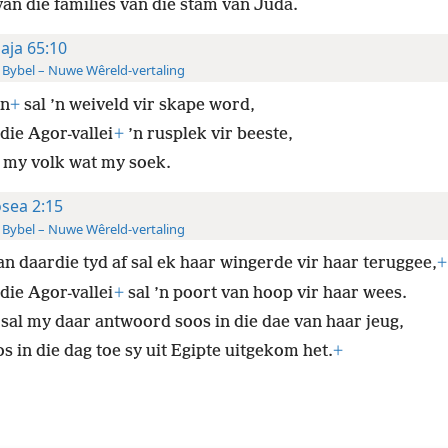
an die families van die stam van Juda.
saja 65:10
 Bybel – Nuwe Wêreld-vertaling
on
+
sal ’n weiveld vir skape word,
die Agor-vallei
+
’n rusplek vir beeste,
r my volk wat my soek.
sea 2:15
 Bybel – Nuwe Wêreld-vertaling
an daardie tyd af sal ek haar wingerde vir haar teruggee,
+
die Agor-vallei
+
sal ’n poort van hoop vir haar wees.
 sal my daar antwoord soos in die dae van haar jeug,
s in die dag toe sy uit Egipte uitgekom het.
+