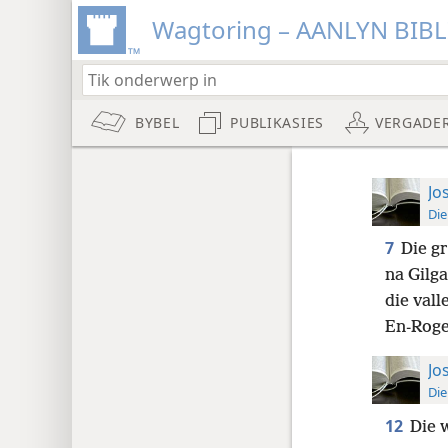
Wagtoring – AANLYN BIB
BYBEL
PUBLIKASIES
VERGADE
Jo
Die
7
Die g
na Gilga
die valle
En-Roge
Jo
Die
12
Die 