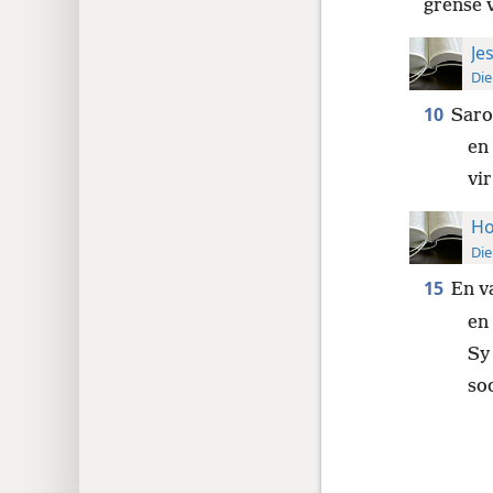
grense v
Je
Die
10
Sar
en 
vi
Ho
Die
15
En v
en 
Sy
soo