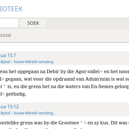
LIOTEEK
RINGE
sua 15:7
 Bybel – Nuwe Wêreld-vertaling
rens het opgegaan na Debir by die Agor-vallei
+
en het noo
l
+
gegaan, wat voor die opdraand van Adumʹmim is wat s
*
i
is, en die grens het na die waters van En-Semes geloo
l
+
geëindig.
sua 15:12
 Bybel – Nuwe Wêreld-vertaling
*
westelike grens was by die Grootsee
+
en sy kus. Dit
was 