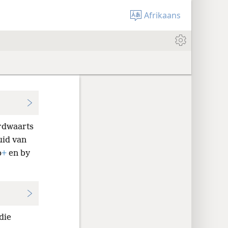
Afrikaans
rdwaarts
uid van
p
+
en by
die