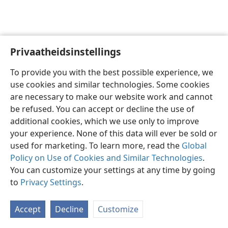
Privaatheidsinstellings
Afrikaans
Voorkeure
To provide you with the best possible experience, we
Copyright
© 2026 Watch Tower Bible and Tract Society of Pennsylvania
use cookies and similar technologies. Some cookies
Gebruiksvoorwaardes
Privaatheidsbeleid
Privaatheidsinstellings
are necessary to make our website work and cannot
Meld aan
JW.ORG
be refused. You can accept or decline the use of
additional cookies, which we use only to improve
your experience. None of this data will ever be sold or
used for marketing. To learn more, read the
Global
Policy on Use of Cookies and Similar Technologies
.
You can customize your settings at any time by going
to
Privacy Settings
.
Accept
Decline
Customize