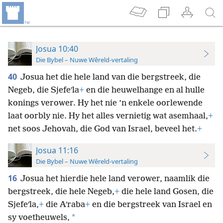
Josua 10:40
Die Bybel – Nuwe Wêreld-vertaling
40
Josua het die hele land van die bergstreek, die
Negeb, die Sjefeʹla
+
en die heuwelhange en al hulle
konings verower. Hy het nie ’n enkele oorlewende
laat oorbly nie. Hy het alles vernietig wat asemhaal,
+
net soos Jehovah, die God van Israel, beveel het.
+
Josua 11:16
Die Bybel – Nuwe Wêreld-vertaling
16
Josua het hierdie hele land verower, naamlik die
bergstreek, die hele Negeb,
+
die hele land Gosen, die
Sjefeʹla,
+
die Aʹraba
+
en die bergstreek van Israel en
*
sy voetheuwels,