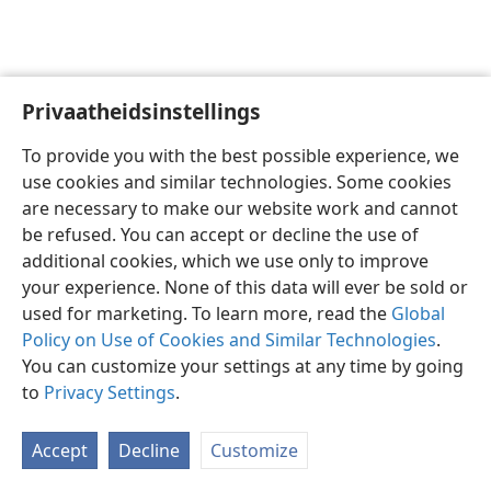
Privaatheidsinstellings
Afrikaans
Voorkeure
To provide you with the best possible experience, we
Copyright
© 2026 Watch Tower Bible and Tract Society of Pennsylvania
use cookies and similar technologies. Some cookies
Gebruiksvoorwaardes
Privaatheidsbeleid
Privaatheidsinstellings
are necessary to make our website work and cannot
Meld aan
JW.ORG
be refused. You can accept or decline the use of
additional cookies, which we use only to improve
your experience. None of this data will ever be sold or
used for marketing. To learn more, read the
Global
Policy on Use of Cookies and Similar Technologies
.
You can customize your settings at any time by going
to
Privacy Settings
.
Accept
Decline
Customize