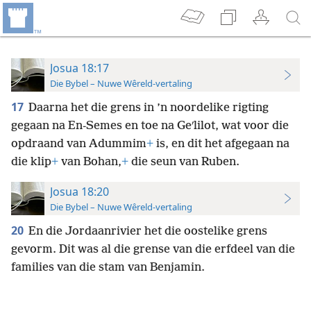
Josua 18:17
Die Bybel – Nuwe Wêreld-vertaling
17
Daarna het die grens in ’n noordelike rigting
gegaan na En-Semes en toe na Geʹlilot, wat voor die
opdraand van Adummim
+
is, en dit het afgegaan na
die klip
+
van Bohan,
+
die seun van Ruben.
Josua 18:20
Die Bybel – Nuwe Wêreld-vertaling
20
En die Jordaanrivier het die oostelike grens
gevorm. Dit was al die grense van die erfdeel van die
families van die stam van Benjamin.