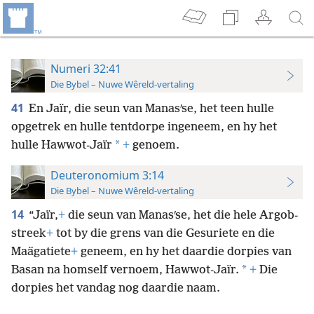
Numeri 32:41
Die Bybel – Nuwe Wêreld-vertaling
41
En Jaïr, die seun van Manasʹse, het teen hulle
opgetrek en hulle tentdorpe ingeneem, en hy het
*
hulle Hawwot-Jaïr
+
genoem.
Deuteronomium 3:14
Die Bybel – Nuwe Wêreld-vertaling
14
“Jaïr,
+
die seun van Manasʹse, het die hele Argob-
streek
+
tot by die grens van die Gesuriete en die
Maägatiete
+
geneem, en hy het daardie dorpies van
*
Basan na homself vernoem, Hawwot-Jaïr.
+
Die
dorpies het vandag nog daardie naam.