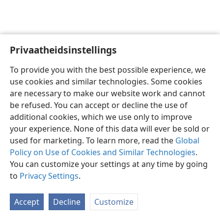
Privaatheidsinstellings
Afrikaans
Voorkeure
To provide you with the best possible experience, we
Copyright
© 2026 Watch Tower Bible and Tract Society of Pennsylvania
use cookies and similar technologies. Some cookies
Gebruiksvoorwaardes
Privaatheidsbeleid
Privaatheidsinstellings
are necessary to make our website work and cannot
Meld aan
JW.ORG
be refused. You can accept or decline the use of
additional cookies, which we use only to improve
your experience. None of this data will ever be sold or
used for marketing. To learn more, read the
Global
Policy on Use of Cookies and Similar Technologies
.
You can customize your settings at any time by going
to
Privacy Settings
.
Accept
Decline
Customize