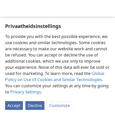
Privaatheidsinstellings
Afrikaans
Voorkeure
To provide you with the best possible experience, we
Copyright
© 2026 Watch Tower Bible and Tract Society of Pennsylvania
use cookies and similar technologies. Some cookies
Gebruiksvoorwaardes
Privaatheidsbeleid
Privaatheidsinstellings
are necessary to make our website work and cannot
Meld aan
JW.ORG
be refused. You can accept or decline the use of
additional cookies, which we use only to improve
your experience. None of this data will ever be sold or
used for marketing. To learn more, read the
Global
Policy on Use of Cookies and Similar Technologies
.
You can customize your settings at any time by going
to
Privacy Settings
.
Accept
Decline
Customize