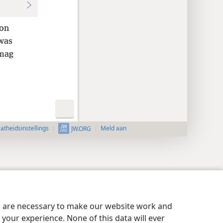
son
 was
 mag
aatheidsinstellings
Meld aan
JW.ORG
es are necessary to make our website work and
your experience. None of this data will ever