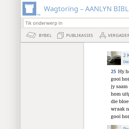
Wagtoring – AANLYN BIB
BYBEL
PUBLIKASIES
VERGADE
2 
Die
25
Hy h
gooi hom
jy saam 
hom uit
die bloe
wraak 
gooi ho
Pr