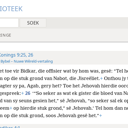
LIOTEEK
RINGE
Konings 9:25, 26
 Bybel – Nuwe Wêreld-vertaling
et toe vir Bidkar, die offisier wat by hom was, gesê: “Tel 
 op die stuk grond van Nabot, die Jisreëliet.
+
Onthou jy 
agter sy pa, Agab, gery het? Toe het Jehovah hierdie oor
26
gespreek:
+
‘“So seker as wat ek gister die bloed van N
d van sy seuns gesien het,” sê Jehovah, “so seker sal ek o
neem
+
op hierdie stuk grond,” sê Jehovah.’ Tel hom dan n
m op die stuk grond, soos Jehovah gesê het.”
+
ediker 4:1