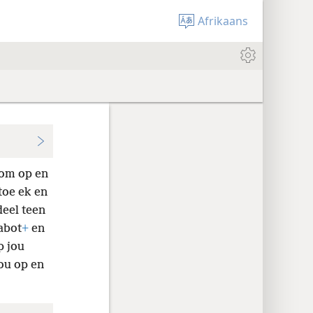
Afrikaans
hom op en
toe ek en
deel teen
abot
+
en
p jou
ou op en