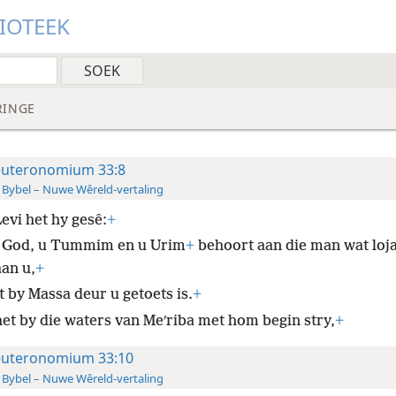
LIOTEEK
RINGE
uteronomium 33:8
 Bybel – Nuwe Wêreld-vertaling
evi het hy gesê:
+
 God, u Tummim en u Urim
+
behoort aan die man wat loja
aan u,
+
t by Massa deur u getoets is.
+
het by die waters van Meʹriba met hom begin stry,
+
uteronomium 33:10
 Bybel – Nuwe Wêreld-vertaling