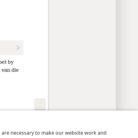
oet by
 van die
aatheidsinstellings
Meld aan
JW.ORG
es are necessary to make our website work and