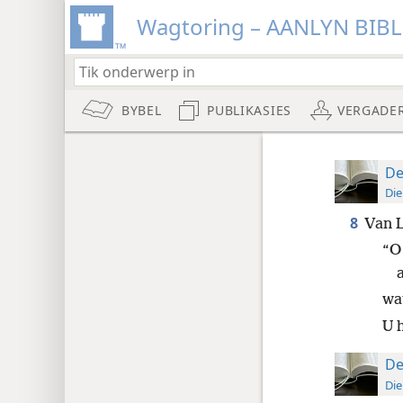
Wagtoring – AANLYN BIB
BYBEL
PUBLIKASIES
VERGADE
De
Die
8
Van L
“O
wa
U 
De
Die