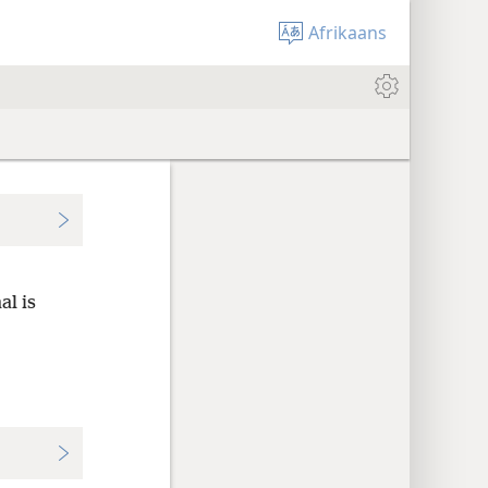
Afrikaans
al is