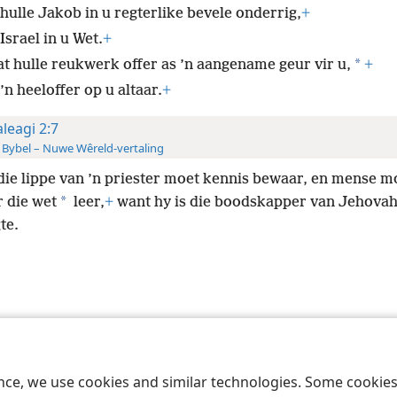
 hulle Jakob in u regterlike bevele onderrig,
+
Israel in u Wet.
+
*
at hulle reukwerk offer as ’n aangename geur vir u,
+
’n heeloffer op u altaar.
+
leagi 2:7
 Bybel – Nuwe Wêreld-vertaling
die lippe van ’n priester moet kennis bewaar, en mense m
*
 die wet
leer,
+
want hy is die boodskapper van Jehovah
te.
 Society of Pennsylvania
Gebruiksvoorwaardes
Privaatheidsbeleid
Priv
ence, we use cookies and similar technologies. Some cooki