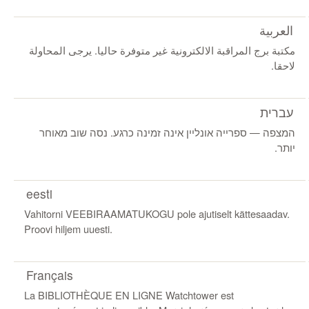
العربية
مكتبة برج المراقبة الالكترونية غير متوفرة حاليا. يرجى المحاولة
لاحقا.
עברית
המצפה ‏‎—‎‏ ספרייה אונליין אינה זמינה כרגע. נסה שוב מאוחר
יותר.
eesti
Vahitorni VEEBIRAAMATUKOGU pole ajutiselt kättesaadav.
Proovi hiljem uuesti.
Français
La BIBLIOTHÈQUE EN LIGNE Watchtower est