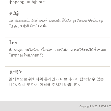
փորձեք ավելի ուշ։
தமிழ்
மன்னிக்கவும். ஆன்லைன் லைப்ரரி இப்போது வேலை செய்யாது.
பிறகு முயற்சி செய்யவும்.
ไทย
ห้องสมุดออนไลน์ของว็อชเทาเวอร์ไม่สามารถใช้งานได้ชั่วขณะ
โปรดลองใหม่ภายหลัง
한국어
일시적으로 워치타워 온라인 라이브러리에 접속할 수 없습
니다. 잠시 후 다시 이용해 주시기 바랍니다.
Copyright © 2017 Watch To