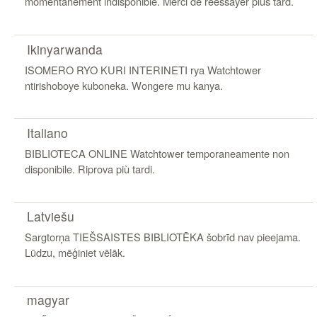
momentanément indisponible. Merci de réessayer plus tard.
Ikinyarwanda
ISOMERO RYO KURI INTERINETI rya Watchtower
ntirishoboye kuboneka. Wongere mu kanya.
Italiano
BIBLIOTECA ONLINE Watchtower temporaneamente non
disponibile. Riprova più tardi.
Latviešu
Sargtorņa TIEŠSAISTES BIBLIOTĒKA šobrīd nav pieejama.
Lūdzu, mēģiniet vēlāk.
magyar