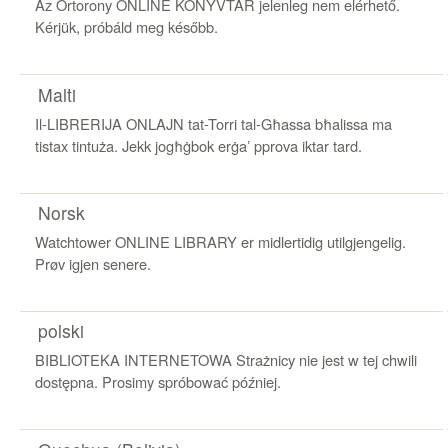
Az Őrtorony ONLINE KÖNYVTÁR jelenleg nem elérhető.
Kérjük, próbáld meg később.
Malti
Il-LIBRERIJA ONLAJN tat-Torri tal-Għassa bħalissa ma
tistax tintuża. Jekk jogħġbok erġaʼ pprova iktar tard.
Norsk
Watchtower ONLINE LIBRARY er midlertidig utilgjengelig.
Prøv igjen senere.
polski
BIBLIOTEKA INTERNETOWA Strażnicy nie jest w tej chwili
dostępna. Prosimy spróbować później.