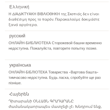
Ελληνική
Η ΔΙΑΔΙΚΤΥΑΚΗ ΒΙΒΛΙΟΘΗΚΗ της Σκοπιάς δεν είναι
διαθέσιμη προς το παρόν. Παρακαλούμε δοκιμάστε
ξανά αργότερα.
русский
ОНЛАЙН-БИБЛИОТЕКА Сторожевой башни временно
недоступна. Пожалуйста, повторите попытку позже.
українська
ОНЛАЙН-БІБЛІОТЕКА Товариства «Вартова башта»
тимчасово недоступна. Будь ласка, спробуйте ще раз
пізніше.
Հայերեն
Դիտարանի ՕՆԼԱՅՆ ԳՐԱԴԱՐԱՆԸ
ժամանակաորապես մատչելի չէ։ Խնդրում ենք,