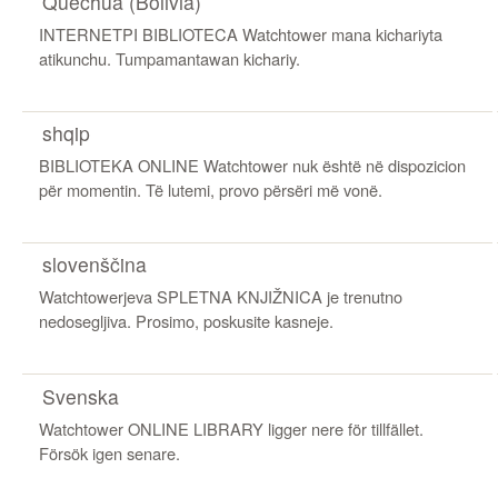
Quechua (Bolivia)
INTERNETPI BIBLIOTECA Watchtower mana kichariyta
atikunchu. Tumpamantawan kichariy.
shqip
BIBLIOTEKA ONLINE Watchtower nuk është në dispozicion
për momentin. Të lutemi, provo përsëri më vonë.
slovenščina
Watchtowerjeva SPLETNA KNJIŽNICA je trenutno
nedosegljiva. Prosimo, poskusite kasneje.
Svenska
Watchtower ONLINE LIBRARY ligger nere för tillfället.
Försök igen senare.