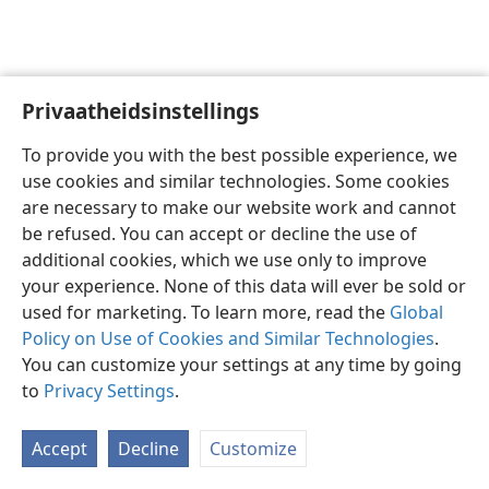
Privaatheidsinstellings
Afrikaans
Voorkeure
To provide you with the best possible experience, we
Copyright
© 2026 Watch Tower Bible and Tract Society of Pennsylvania
use cookies and similar technologies. Some cookies
Gebruiksvoorwaardes
Privaatheidsbeleid
Privaatheidsinstellings
are necessary to make our website work and cannot
Meld aan
JW.ORG
be refused. You can accept or decline the use of
additional cookies, which we use only to improve
your experience. None of this data will ever be sold or
used for marketing. To learn more, read the
Global
Policy on Use of Cookies and Similar Technologies
.
You can customize your settings at any time by going
to
Privacy Settings
.
Accept
Decline
Customize