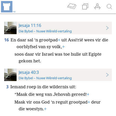
Jesaja 11:16
Die Bybel – Nuwe Wêreld-vertaling
16
En daar sal ’n grootpad
+
uit Assiʹrië wees vir die
oorblyfsel van sy volk,
+
soos daar vir Israel was toe hulle uit Egipte
gekom het.
Jesaja 40:3
Die Bybel – Nuwe Wêreld-vertaling
3
Iemand roep in die wildernis uit:
“Maak die weg van Jehovah gereed!
+
Maak vir ons God ’n reguit grootpad
+
deur
die woestyn.
+