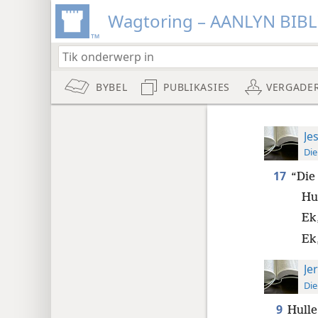
Wagtoring – AANLYN BIB
BYBEL
PUBLIKASIES
VERGADE
Je
Die
17
“Die
Hul
Ek
Ek,
Je
Die
9
Hulle