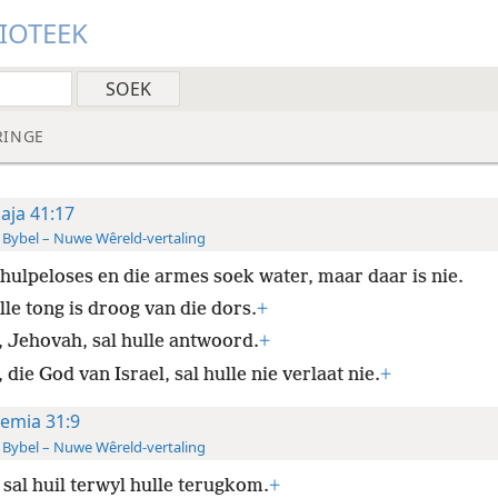
LIOTEEK
RINGE
saja 41:17
 Bybel – Nuwe Wêreld-vertaling
 hulpeloses en die armes soek water, maar daar is nie.
le tong is droog van die dors.
+
, Jehovah, sal hulle antwoord.
+
 die God van Israel, sal hulle nie verlaat nie.
+
remia 31:9
 Bybel – Nuwe Wêreld-vertaling
 sal huil terwyl hulle terugkom.
+