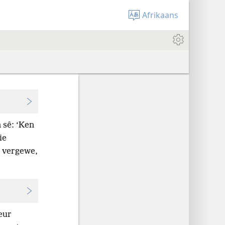
Afrikaans
 sê: ‘Ken
ie
g vergewe,
deur