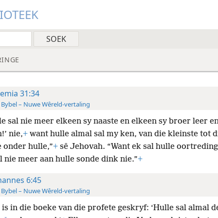
LIOTEEK
RINGE
remia 31:34
 Bybel – Nuwe Wêreld-vertaling
le sal nie meer elkeen sy naaste en elkeen sy broer leer en
’ nie,
+
want hulle almal sal my ken, van die kleinste tot d
 onder hulle,”
+
sê Jehovah. “Want ek sal hulle oortredin
l nie meer aan hulle sonde dink nie.”
+
hannes 6:45
 Bybel – Nuwe Wêreld-vertaling
is in die boeke van die profete geskryf: ‘Hulle sal almal 