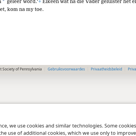
*
h
geleer word.’
+
Elkeen wat na die Vader geluister het e
het, kom na my toe.
 Society of Pennsylvania
Gebruiksvoorwaardes
Privaatheidsbeleid
Priv
ence, we use cookies and similar technologies. Some cooki
the use of additional cookies, which we use only to improve 