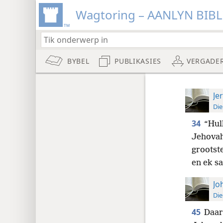
Wagtoring – AANLYN BIB
BYBEL
PUBLIKASIES
VERGADE
Je
Die
34
“Hul
Jehovah!
grootste
en ek sa
Jo
Die
45
Daar 