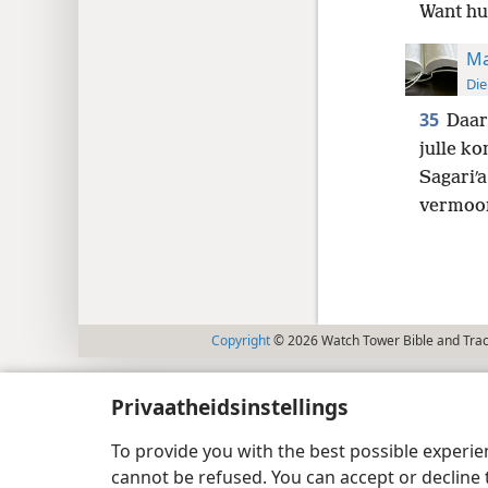
Want hul
Ma
Die
35
Daar
julle ko
Sagariʹa
vermoor
Copyright
© 2026 Watch Tower Bible and Tract
Privaatheidsinstellings
To provide you with the best possible experi
cannot be refused. You can accept or decline 