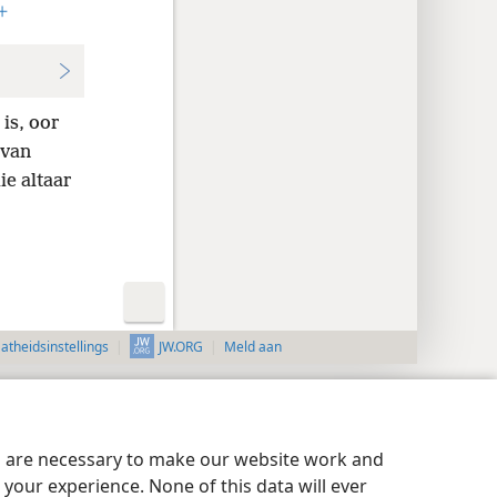
+
is, oor
 van
ie altaar
aatheidsinstellings
Meld aan
JW.ORG
es are necessary to make our website work and
your experience. None of this data will ever