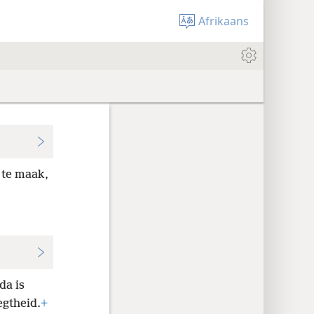
Afrikaans
 te maak,
da is
egtheid.
+