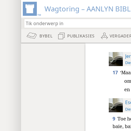
Wagtoring – AANLYN BIB
BYBEL
PUBLIKASIES
VERGADE
Je
Die
17
‘Maa
om
en 
Es
Die
9
Toe he
baie, ba