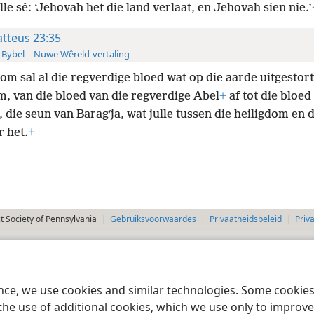
le sê: ‘Jehovah het die land verlaat, en Jehovah sien nie.’
tteus 23:35
 Bybel – Nuwe Wêreld-vertaling
om sal al die regverdige bloed wat op die aarde uitgestort 
m, van die bloed van die regverdige Abel
+
af tot die bloed
, die seun van Baragʹja, wat julle tussen die heiligdom en d
 het.
+
 Society of Pennsylvania
Gebruiksvoorwaardes
Privaatheidsbeleid
Priv
ence, we use cookies and similar technologies. Some cooki
the use of additional cookies, which we use only to improve 