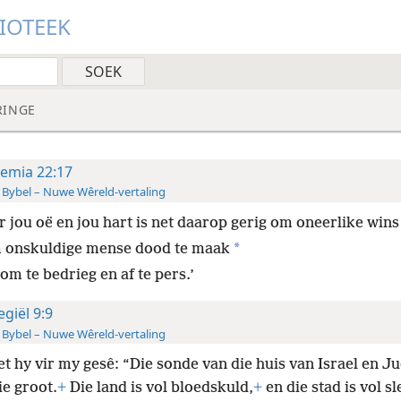
LIOTEEK
RINGE
remia 22:17
 Bybel – Nuwe Wêreld-vertaling
r jou oë en jou hart is net daarop gerig om oneerlike wins
*
 onskuldige mense dood te maak
om te bedrieg en af te pers.’
egiël 9:9
 Bybel – Nuwe Wêreld-vertaling
t hy vir my gesê: “Die sonde van die huis van Israel en Ju
ie groot.
+
Die land is vol bloedskuld,
+
en die stad is vol sl