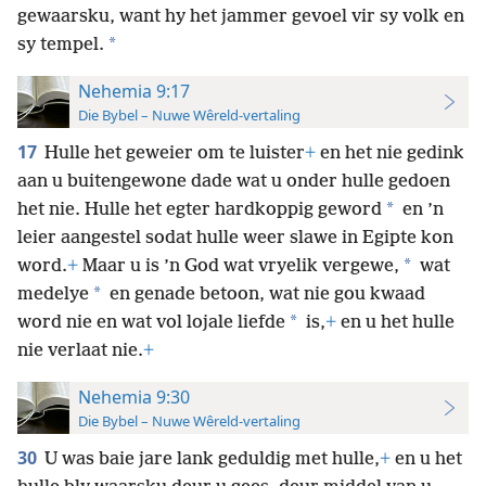
gewaarsku, want hy het jammer gevoel vir sy volk en
*
sy tempel.
Nehemia 9:17
Die Bybel – Nuwe Wêreld-vertaling
17
Hulle het geweier om te luister
+
en het nie gedink
aan u buitengewone dade wat u onder hulle gedoen
*
het nie. Hulle het egter hardkoppig geword
en ’n
leier aangestel sodat hulle weer slawe in Egipte kon
*
word.
+
Maar u is ’n God wat vryelik vergewe,
wat
*
medelye
en genade betoon, wat nie gou kwaad
*
word nie en wat vol lojale liefde
is,
+
en u het hulle
nie verlaat nie.
+
Nehemia 9:30
Die Bybel – Nuwe Wêreld-vertaling
30
U was baie jare lank geduldig met hulle,
+
en u het