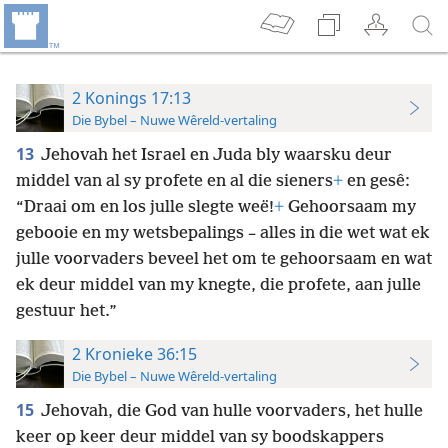
2 Konings 17:13
Die Bybel – Nuwe Wêreld-vertaling
13
Jehovah het Israel en Juda bly waarsku deur
middel van al sy profete en al die sieners
+
en gesê:
“Draai om en los julle slegte weë!
+
Gehoorsaam my
gebooie en my wetsbepalings – alles in die wet wat ek
julle voorvaders beveel het om te gehoorsaam en wat
ek deur middel van my knegte, die profete, aan julle
gestuur het.”
2 Kronieke 36:15
Die Bybel – Nuwe Wêreld-vertaling
15
Jehovah, die God van hulle voorvaders, het hulle
keer op keer deur middel van sy boodskappers