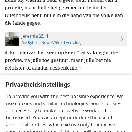
hulle bly waarsku deur u gees, deur middel van u
profete, maar hulle het geweier om te luister.
Uiteindelik het u hulle in die hand van die volke van
die lande gegee.
+
Jeremia 25:4
Die Bybel – Nuwe Wêreld-vertaling
4
*
En Jehovah het keer op keer
al sy knegte, die
profete, na julle toe gestuur, maar julle het nie
geluister of aandag geskenk nie.
+
Privaatheidsinstellings
To provide you with the best possible experience, we
use cookies and similar technologies. Some cookies
Afrikaans
Voorkeure
are necessary to make our website work and cannot
Copyright
© 2026 Watch Tower Bible and Tract Society of Pennsylvania
be refused. You can accept or decline the use of
Gebruiksvoorwaardes
Privaatheidsbeleid
Privaatheidsinstellings
Meld aan
JW.ORG
additional cookies, which we use only to improve
your experience. None of this data will ever be sold or