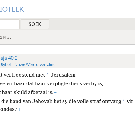
LIOTEEK
RINGE
saja 40:2
 Bybel – Nuwe Wêreld-vertaling
*
t vertroostend met
Jerusalem
sê vir haar dat haar verpligte diens verby is,
 haar skuld afbetaal is.
+
*
 die hand van Jehovah het sy die volle straf ontvang
vir 
sondes.”
+