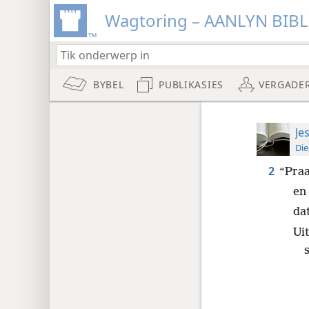
Wagtoring – AANLYN BIB
BYBEL
PUBLIKASIES
VERGADE
Je
Die
2
“Praa
en 
dat
Uit