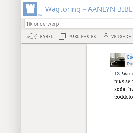
Wagtoring – AANLYN BIB
BYBEL
PUBLIKASIES
VERGADE
Es
Die
18
Wanne
niks sê
sodat hy
goddelo