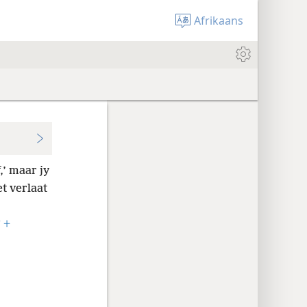
Afrikaans
,’ maar jy
t verlaat
*
+