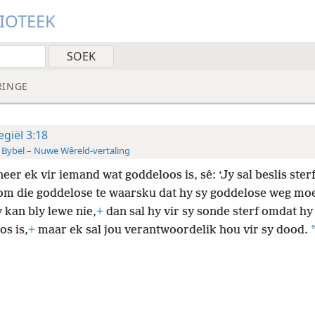
LIOTEEK
RINGE
egiël 3:18
 Bybel – Nuwe Wêreld-vertaling
er ek vir iemand wat goddeloos is, sê: ‘Jy sal beslis sterf
 om die goddelose te waarsku dat hy sy goddelose weg moe
 kan bly lewe nie,
+
dan sal hy vir sy sonde sterf omdat hy
os is,
+
maar ek sal jou verantwoordelik hou vir sy dood.