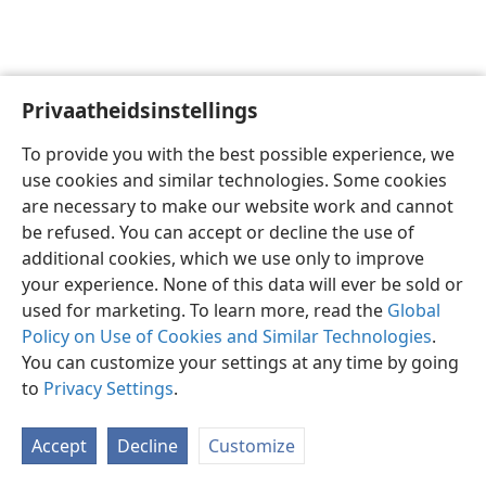
Privaatheidsinstellings
Afrikaans
Voorkeure
To provide you with the best possible experience, we
Copyright
© 2026 Watch Tower Bible and Tract Society of Pennsylvania
use cookies and similar technologies. Some cookies
Gebruiksvoorwaardes
Privaatheidsbeleid
Privaatheidsinstellings
are necessary to make our website work and cannot
Meld aan
JW.ORG
be refused. You can accept or decline the use of
additional cookies, which we use only to improve
your experience. None of this data will ever be sold or
used for marketing. To learn more, read the
Global
Policy on Use of Cookies and Similar Technologies
.
You can customize your settings at any time by going
to
Privacy Settings
.
Accept
Decline
Customize