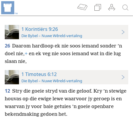
1 Korintiërs 9:26
Die Bybel – Nuwe Wêreld-vertaling
26
Daarom hardloop ek nie soos iemand sonder ’n
doel nie,
+
en ek veg nie soos iemand wat in die lug
slaan nie,
1 Timoteus 6:12
Die Bybel – Nuwe Wêreld-vertaling
12
Stry die goeie stryd van die geloof. Kry ’n stewige
houvas op die ewige lewe waarvoor jy geroep is en
waarvan jy voor baie getuies ’n goeie openbare
bekendmaking gedoen het.