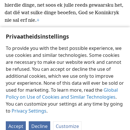
hierdie dinge, net soos ek julle reeds gewaarsku het,
dat dié wat sulke dinge beoefen, God se Koninkryk
nie sal erf nie.
+
Privaatheidsinstellings
To provide you with the best possible experience, we
use cookies and similar technologies. Some cookies
Afrikaans
Voorkeure
are necessary to make our website work and cannot
Copyright
© 2026 Watch Tower Bible and Tract Society of Pennsylvania
be refused. You can accept or decline the use of
Gebruiksvoorwaardes
Privaatheidsbeleid
Privaatheidsinstellings
Meld aan
JW.ORG
additional cookies, which we use only to improve
your experience. None of this data will ever be sold or
used for marketing. To learn more, read the
Global
Policy on Use of Cookies and Similar Technologies
.
You can customize your settings at any time by going
to
Privacy Settings
.
Accept
Decline
Customize