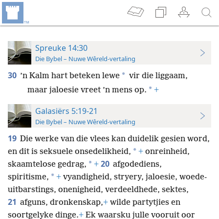
Spreuke 14:30
Die Bybel – Nuwe Wêreld-vertaling
30
*
’n Kalm hart beteken lewe
vir die liggaam,
*
maar jaloesie vreet ’n mens op.
+
Galasiërs 5:19-21
Die Bybel – Nuwe Wêreld-vertaling
19
Die werke van die vlees kan duidelik gesien word,
*
en dit is seksuele onsedelikheid,
+
onreinheid,
20
*
skaamtelose gedrag,
+
afgodediens,
*
spiritisme,
+
vyandigheid, stryery, jaloesie, woede-
uitbarstings, onenigheid, verdeeldhede, sektes,
21
afguns, dronkenskap,
+
wilde partytjies en
soortgelyke dinge.
+
Ek waarsku julle vooruit oor