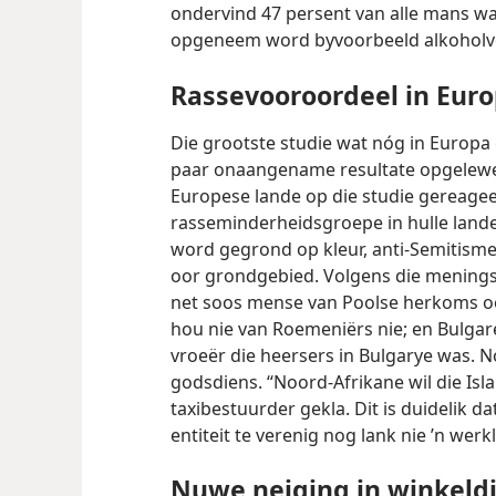
ondervind 47 persent van alle mans wat
opgeneem word byvoorbeeld alkoholv
Rassevooroordeel in Eur
Die grootste studie wat nóg in Europa
paar onaangename resultate opgelewer
Europese lande op die studie gereage
rasseminderheidsgroepe in hulle lande
word gegrond op kleur, anti-Semitisme
oor grondgebied. Volgens die menings
net soos mense van Poolse herkoms oo
hou nie van Roemeniërs nie; en Bulgare
vroeër die heersers in Bulgarye was. N
godsdiens. “Noord-Afrikane wil die Isl
taxibestuurder gekla. Dit is duidelik 
entiteit te verenig nog lank nie ’n werkl
Nuwe neiging in winkeldi