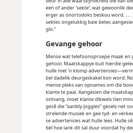
deur in alle waarskynlikheid dié van d
een of ander ‘sekte’, wat gewoonlik d
erger as onortodoks beskou word. . . .
sektes ongelukkig baie beter, aangesie
glo.”
Gevange gehoor
Mense wat telefoonoproepe maak en ge
gehoor. Maatskappye buit hierdie gele
hulle met ’n klomp advertensies—verm
bel dadelik deurgeskakel kon word. N
mense pleks van opnames om die bood
klante te paai. Aangesien die maatska
ontvang, moet klante dikwels tien min
gesê die “aanbly-joggies” gesels net so
strelende musiek en gee tyd- en verk
se advertensies wat hulle lees. Hulle s
bel hoe lank dit sal duur voordat hy d