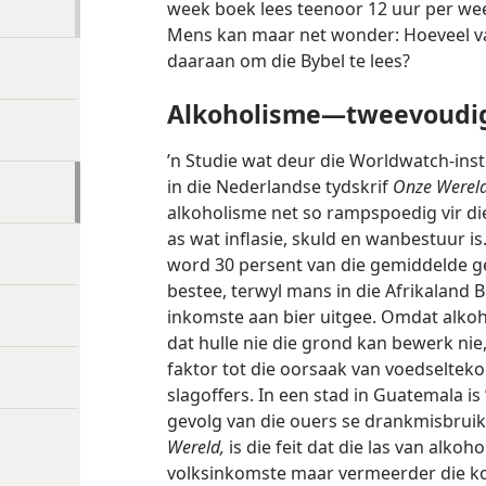
week boek lees teenoor 12 uur per week
Mens kan maar net wonder: Hoeveel van
daaraan om die Bybel te lees?
Alkoholisme—tweevoudig
’n Studie wat deur die Worldwatch-insti
in die Nederlandse tydskrif
Onze Werel
alkoholisme net so rampspoedig vir di
as wat inflasie, skuld en wanbestuur i
word 30 persent van die gemiddelde g
bestee, terwyl mans in die Afrikaland 
inkomste aan bier uitgee. Omdat alkoh
dat hulle nie die grond kan bewerk nie
faktor tot die oorsaak van voedseltekort
slagoffers. In een stad in Guatemala is
gevolg van die ouers se drankmisbruik
Wereld,
is die feit dat die las van alko
volksinkomste maar vermeerder die ko