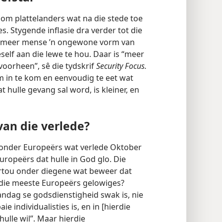
room plattelanders wat na die stede toe
s. Stygende inflasie dra verder tot die
oe meer mense ’n ongewone vorm van
self aan die lewe te hou. Daar is “meer
oorheen”, sê die tydskrif
Security Focus.
in te kom en eenvoudig te eet wat
at hulle gevang sal word, is kleiner, en
an die verlede?
 onder Europeërs wat verlede Oktober
Europeërs dat hulle in God glo. Die
ortou onder diegene wat beweer dat
 die meeste Europeërs gelowiges?
andag se godsdienstigheid swak is, nie
e individualisties is, en in [hierdie
ulle wil”. Maar hierdie