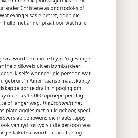
ie Mormone, die Jehovasgetuies of die
eur ander Christene as onortodoks of
 Wat evangelisasie betref, doen die
n hulle met ander praat oor wat hulle
vra word om aan te bly, is ’n gevange
entheid dikwels uit en bombardeer
oedelik selfs wanneer die persoon wat
ou gebruik ’n Amerikaanse maatskappy
skappe oor te dra in ’n poging om
ppy meer as 13-000 oproepe per dag
ute of langer wag.
The Economist
het
os platejoggies met hulle gehoor, speel
eersverslae benewens die maatskappy
ê ook van tyd tot tyd vir die persoon wat
eurgeskakel sal word na die afdeling