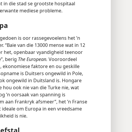
 in die stad se grootste hospitaal
erwante mediese probleme.
opa
 gedoen is oor rassegevoelens het ’n
. “Baie van die 13000 mense wat in 12
er het, openbaar vyandigheid teenoor
”, berig
The European.
Vooroordeel
, ekonomiese faktore en ou geskille
opname is Duitsers ongewild in Pole,
k ongewild in Duitsland is. Hongare
 hou ook nie van die Turke nie, wat
og ’n oorsaak van spanning is
am aan Frankryk afsmeer”, het ’n Franse
dat ideale om Europa in een vreedsame
ikheid is nie.
efstal