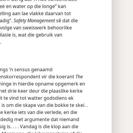
eë en water op die longe” kan
ling aan lae vlakke daarvan tot
adig”.
Safety Management
sê dat die
evolge van sweiswerk behoorlike
asie is, wat die gebruik van
.
angs ’n sensus genaamd
nskorrespondent vir die koerant
The
minge in hierdie opname opgemerk en
 net drie keer deur die plaaslike kerke
 te vind tot watter godsdiens ek
s om die skape van die bokke te skei. .
te kerke iets van die verlede, en die
rdedig met argumente dat niemand
ig is. . . . Vandag is die klop aan die