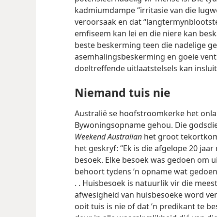
kadmiumdampe “irritasie van die lugw
veroorsaak en dat “langtermynblootstel
emfiseem kan lei en die niere kan besk
beste beskerming teen die nadelige g
asemhalingsbeskerming en goeie ventil
doeltreffende uitlaatstelsels kan insluit
Niemand tuis nie
Australië se hoofstroomkerke het onl
Bywoningsopname gehou. Die godsdie
Weekend Australian
het groot tekortko
het geskryf: “Ek is die afgelope 20 jaar
besoek. Elke besoek was gedoen om uit
behoort tydens ’n opname wat gedoen i
. . Huisbesoek is natuurlik vir die mees
afwesigheid van huisbesoeke word ve
ooit tuis is nie of dat ’n predikant te bes