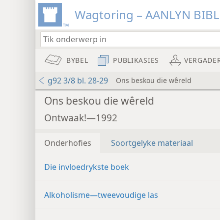
Wagtoring – AANLYN BIB
BYBEL
PUBLIKASIES
VERGADE
g92 3/8 bl. 28-29
Ons beskou die wêreld
Ons beskou die wêreld
Ontwaak!—1992
Onderhofies
Soortgelyke materiaal
Die invloedrykste boek
Alkoholisme—tweevoudige las