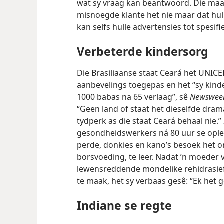
wat sy vraag kan beantwoord. Die maat
misnoegde klante het nie maar dat hul
kan selfs hulle advertensies tot spesifi
Verbeterde kindersorg
Die Brasiliaanse staat Ceará het UNICE
aanbevelings toegepas en het “sy kinder
1000 babas na 65 verlaag”, sê
Newswee
“Geen land of staat het dieselfde drama
tydperk as die staat Ceará behaal nie.”
gesondheidswerkers ná 80 uur se opleid
perde, donkies en kano’s besoek het 
borsvoeding, te leer. Nadat ’n moeder v
lewensreddende mondelike rehidrasief
te maak, het sy verbaas gesê: “Ek het 
Indiane se regte