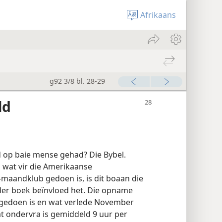
Afrikaans
g92 3/8 bl. 28-29
ld
d op baie mense gehad? Die Bybel.
wat vir die Amerikaanse
-maandklub gedoen is, is dit boaan die
der boek beïnvloed het. Die opname
 gedoen is en wat verlede November
at ondervra is gemiddeld 9 uur per