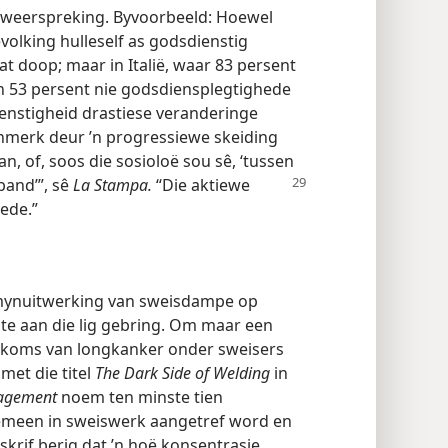
 weerspreking. Byvoorbeeld: Hoewel
volking hulleself as godsdienstig
at doop; maar in Italië, waar 83 persent
n 53 persent nie godsdiensplegtighede
ienstigheid drastiese veranderinge
nmerk deur ’n progressiewe skeiding
, of, soos die sosioloë sou sê, ‘tussen
and’”, sê
La Stampa.
“Die aktiewe
lede.”
rmynuitwerking van sweisdampe op
e aan die lig gebring. Om maar een
orkoms van longkanker onder sweisers
 met die titel
The Dark Side of Welding
in
agement
noem ten minste tien
emeen in sweiswerk aangetref word en
dskrif berig dat ’n hoë konsentrasie