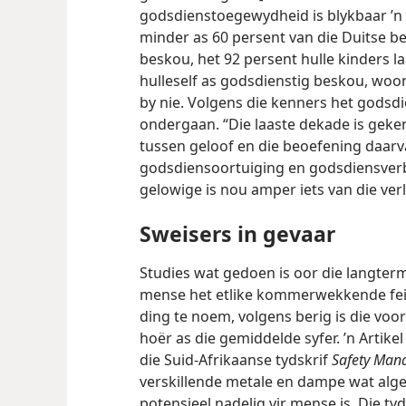
godsdienstoegewydheid is blykbaar ’n
minder as 60 persent van die Duitse be
beskou, het 92 persent hulle kinders la
hulleself as godsdienstig beskou, woo
by nie. Volgens die kenners het godsd
ondergaan. “Die laaste dekade is geke
tussen geloof en die beoefening daarvan
godsdiensoortuiging en godsdiensverb
gelowige is nou amper iets van die ver
Sweisers in gevaar
Studies wat gedoen is oor die langte
mense het etlike kommerwekkende feit
ding te noem, volgens berig is die vo
hoër as die gemiddelde syfer. ’n Artikel
die Suid-Afrikaanse tydskrif
Safety Man
verskillende metale en dampe wat alg
potensieel nadelig vir mense is. Die ty