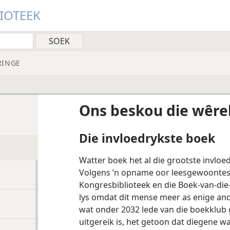
LIOTEEK
RINGE
Ons beskou die wêre
Die invloedrykste boek
Watter boek het al die grootste invloe
Volgens ’n opname oor leesgewoontes 
Kongresbiblioteek en die Boek-van-die
lys omdat dit mense meer as enige an
wat onder 2032 lede van die boekklub
uitgereik is, het getoon dat diegene w