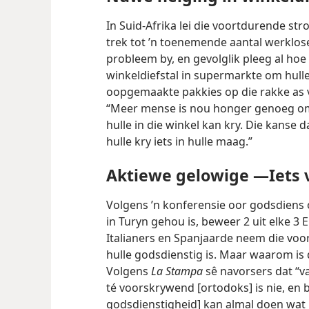
In Suid-Afrika lei die voortdurende st
trek tot ’n toenemende aantal werklose
probleem by, en gevolglik pleeg al h
winkeldiefstal in supermarkte om hulle
oopgemaakte pakkies op die rakke as v
“Meer mense is nou honger genoeg om 
hulle in die winkel kan kry. Die kanse d
hulle kry iets in hulle maag.”
Aktiewe gelowige —Iets v
Volgens ’n konferensie oor godsdiens
in Turyn gehou is, beweer 2 uit elke 3 
Italianers en Spanjaarde neem die vo
hulle godsdienstig is. Maar waarom is
Volgens
La Stampa
sê navorsers dat “v
té voorskrywend [ortodoks] is nie, en bai
godsdienstigheid] kan almal doen wat h