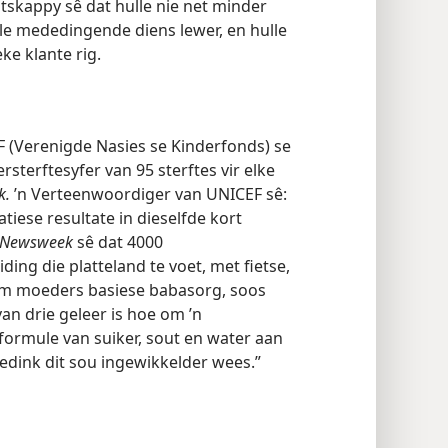
skappy sê dat hulle nie net minder
le mededingende diens lewer, en hulle
eke klante rig.
F (Verenigde Nasies se Kinderfonds) se
sterftesyfer van 95 sterftes vir elke
k.
’n Verteenwoordiger van UNICEF sê:
tiese resultate in dieselfde kort
Newsweek
sê dat 4000
ing die platteland te voet, met fietse,
om moeders basiese babasorg, soos
an drie geleer is hoe om ’n
ormule van suiker, sout en water aan
gedink dit sou ingewikkelder wees.”