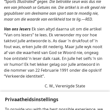
“Sports Illustrated” gegee. Die betrokke seun was dus nie
een van Jehovah se Getuies nie. Die artikel is in elk geval nie
gepubliseer om deelname aan sport aan te moedig nie,
maar om die waarde van eerlikheid toe te lig.—RED.
Van ons lesers
Ek sien altyd daarna uit om die artikel
“Van ons lesers” te lees. Ek verwonder my oor hoe
taktvol julle antwoorde is. As daar ’n drukfout of ’n
fout was, erken julle dit nederig. Maar julle wyk nooit
af van die waarheid van God se Woord nie, ongeag
hoe ontsteld ’n leser dalk raak. En julle het selfs ’n sin
vir humor! Ek het lekker gelag oor julle antwoord in
die nommer van 22 Februarie 1991 onder die opskrif
“Verkeerde identiteit”.
C. W., Verenigde State
Privaatheidsinstellings
To provide you with the best possible experience, we