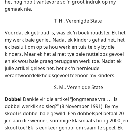
het nog nooit vantevore so ’n groot indruk op my
gemaak nie.
T. H., Verenigde State
Voordat ek getroud is, was ek ’n boekhoudster. Ek het
my werk baie geniet. Nadat ek kinders gehad het, het
ek besluit om op te hou werk en tuis te bly by die
kinders. Maar ek het al met tye baie nutteloos gevoel
en ek wou baie graag teruggaan werk toe. Nadat ek
julle artikel gelees het, het ek ’n hernieude
verantwoordelikheidsgevoel teenoor my kinders.
S. M., Verenigde State
Dobbel
Dankie vir die artikel “Jongmense vra . . . Is
dobbel werklik so sleg?” (8 November 1991). By my
skool is dobbel baie gewild. Een dobbelspel betaal 20
jen aan die wenner; sommige klasmaats bring 2000 jen
skool toe! Ek is eenkeer genooi om saam te speel. Ek