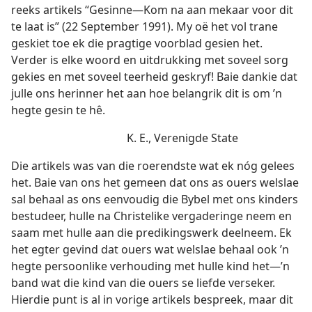
reeks artikels “Gesinne—Kom na aan mekaar voor dit
te laat is” (22 September 1991). My oë het vol trane
geskiet toe ek die pragtige voorblad gesien het.
Verder is elke woord en uitdrukking met soveel sorg
gekies en met soveel teerheid geskryf! Baie dankie dat
julle ons herinner het aan hoe belangrik dit is om ’n
hegte gesin te hê.
K. E., Verenigde State
Die artikels was van die roerendste wat ek nóg gelees
het. Baie van ons het gemeen dat ons as ouers welslae
sal behaal as ons eenvoudig die Bybel met ons kinders
bestudeer, hulle na Christelike vergaderinge neem en
saam met hulle aan die predikingswerk deelneem. Ek
het egter gevind dat ouers wat welslae behaal ook ’n
hegte persoonlike verhouding met hulle kind het—’n
band wat die kind van die ouers se liefde verseker.
Hierdie punt is al in vorige artikels bespreek, maar dit