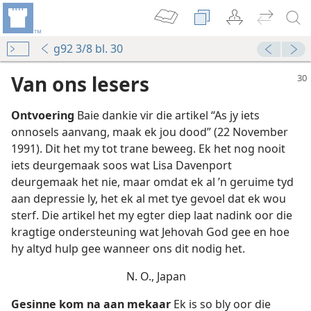
g92 3/8 bl. 30
Van ons lesers
Ontvoering
Baie dankie vir die artikel “As jy iets
onnosels aanvang, maak ek jou dood” (22 November
1991). Dit het my tot trane beweeg. Ek het nog nooit
iets deurgemaak soos wat Lisa Davenport
?
deurgemaak het nie, maar omdat ek al ’n geruime tyd
aan depressie ly, het ek al met tye gevoel dat ek wou
sterf. Die artikel het my egter diep laat nadink oor die
kragtige ondersteuning wat Jehovah God gee en hoe
hy altyd hulp gee wanneer ons dit nodig het.
N. O., Japan
Gesinne kom na aan mekaar
Ek is so bly oor die