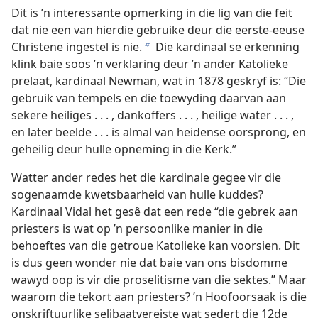
Dit is ’n interessante opmerking in die lig van die feit
dat nie een van hierdie gebruike deur die eerste-eeuse
Christene ingestel is nie.
Die kardinaal se erkenning
b
klink baie soos ’n verklaring deur ’n ander Katolieke
prelaat, kardinaal Newman, wat in 1878 geskryf is: “Die
gebruik van tempels en die toewyding daarvan aan
sekere heiliges . . . , dankoffers . . . , heilige water . . . ,
en later beelde . . . is almal van heidense oorsprong, en
geheilig deur hulle opneming in die Kerk.”
Watter ander redes het die kardinale gegee vir die
sogenaamde kwetsbaarheid van hulle kuddes?
Kardinaal Vidal het gesê dat een rede “die gebrek aan
priesters is wat op ’n persoonlike manier in die
behoeftes van die getroue Katolieke kan voorsien. Dit
is dus geen wonder nie dat baie van ons bisdomme
wawyd oop is vir die proselitisme van die sektes.” Maar
waarom die tekort aan priesters? ’n Hoofoorsaak is die
onskriftuurlike selibaatvereiste wat sedert die 12de