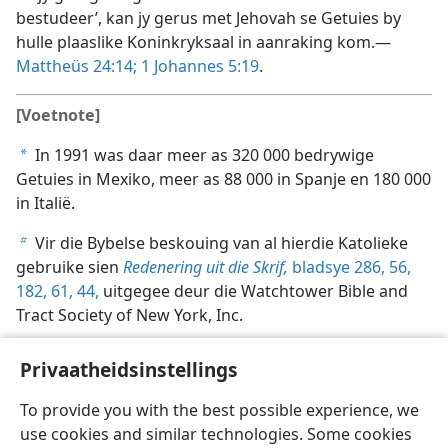
bestudeer’, kan jy gerus met Jehovah se Getuies by
hulle plaaslike Koninkryksaal in aanraking kom.—
Mattheüs 24:14;
1 Johannes 5:19
.
[Voetnote]
In 1991 was daar meer as 320 000 bedrywige
a
Getuies in Mexiko, meer as 88 000 in Spanje en 180 000
in Italië.
Vir die Bybelse beskouing van al hierdie Katolieke
b
gebruike sien
Redenering uit die Skrif,
bladsye 286,
56,
182,
61,
44,
uitgegee deur die Watchtower Bible and
Tract Society of New York, Inc.
Privaatheidsinstellings
To provide you with the best possible experience, we
use cookies and similar technologies. Some cookies
Afrikaans
Deel
Voorkeure