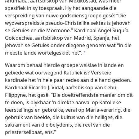
Ahumada, aartsbiskop van Mexikostad, was meer
spesifiek in sy toespraak. Hy het aangaande die
verspreiding van nuwe godsdiensgroepe gesê: “Die
wydverspreidste pseudo-Christelike sektes is Jehovah
se Getuies en die Mormone.” Kardinaal Angel Suquía
Goicoechea, aartsbiskop van Madrid, Spanje, het
Jehovah se Getuies onder diegene genoem wat “in die
meeste lande wortelgeskiet het”.
a
Waarom behaal hierdie groepe welslae in lande en
gebiede wat oorwegend Katoliek is? Verskeie
kardinale het ’n hele paar redes aan die hand gedoen.
Kardinaal Ricardo J. Vidal, aartsbiskop van Cebu,
Filippyne, het gesê: “Die doeltreffendste manier om dit
te doen, is blykbaar ’n direkte aanval op Katolieke
leerstellings en gebruike, veral op Maria-verering, die
gebruik van beelde, die kultus van die heiliges, die
sakrament van die belydenis, die reël van die
priesterselibaat, ens.”