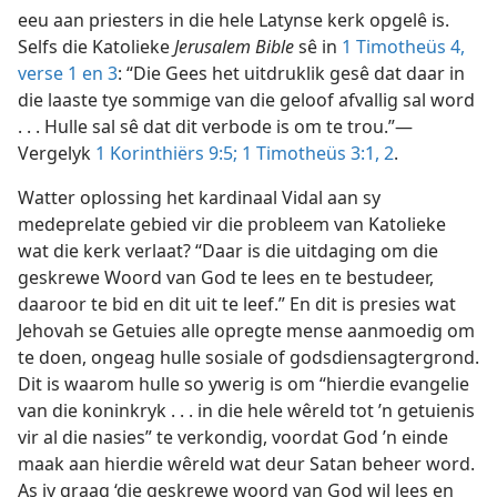
eeu aan priesters in die hele Latynse kerk opgelê is.
Selfs die Katolieke
Jerusalem Bible
sê in
1 Timotheüs 4,
verse 1 en 3
: “Die Gees het uitdruklik gesê dat daar in
die laaste tye sommige van die geloof afvallig sal word
. . . Hulle sal sê dat dit verbode is om te trou.”—
Vergelyk
1 Korinthiërs 9:5;
1 Timotheüs 3:1, 2
.
Watter oplossing het kardinaal Vidal aan sy
medeprelate gebied vir die probleem van Katolieke
wat die kerk verlaat? “Daar is die uitdaging om die
geskrewe Woord van God te lees en te bestudeer,
daaroor te bid en dit uit te leef.” En dit is presies wat
Jehovah se Getuies alle opregte mense aanmoedig om
te doen, ongeag hulle sosiale of godsdiensagtergrond.
Dit is waarom hulle so ywerig is om “hierdie evangelie
van die koninkryk . . . in die hele wêreld tot ’n getuienis
vir al die nasies” te verkondig, voordat God ’n einde
maak aan hierdie wêreld wat deur Satan beheer word.
As jy graag ‘die geskrewe woord van God wil lees en