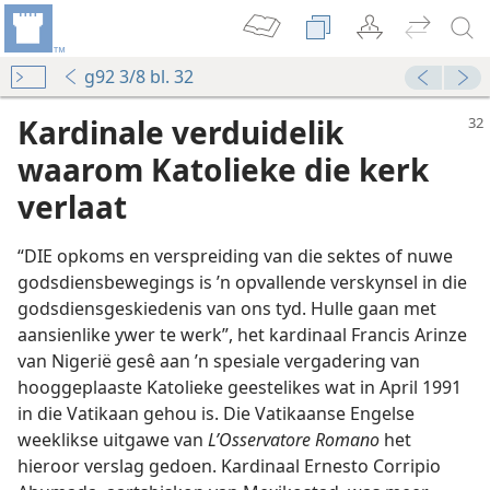
g92 3/8 bl. 32
Kardinale verduidelik
waarom Katolieke die kerk
verlaat
“DIE opkoms en verspreiding van die sektes of nuwe
godsdiensbewegings is ’n opvallende verskynsel in die
godsdiensgeskiedenis van ons tyd. Hulle gaan met
aansienlike ywer te werk”, het kardinaal Francis Arinze
van Nigerië gesê aan ’n spesiale vergadering van
hooggeplaaste Katolieke geestelikes wat in April 1991
in die Vatikaan gehou is. Die Vatikaanse Engelse
weeklikse uitgawe van
L’Osservatore Romano
het
hieroor verslag gedoen. Kardinaal Ernesto Corripio