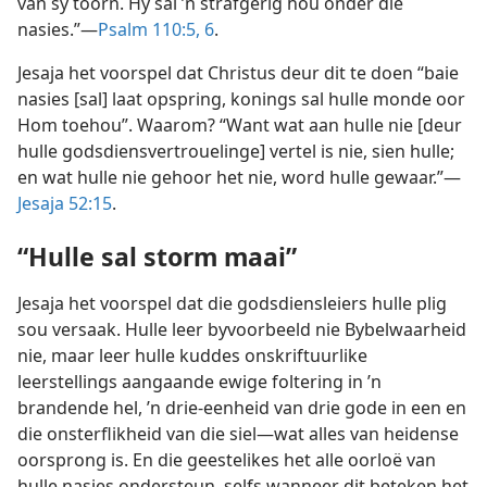
van sy toorn. Hy sal ’n strafgerig hou onder die
nasies.”—
Psalm 110:5, 6
.
Jesaja het voorspel dat Christus deur dit te doen “baie
nasies [sal] laat opspring, konings sal hulle monde oor
Hom toehou”. Waarom? “Want wat aan hulle nie [deur
hulle godsdiensvertrouelinge] vertel is nie, sien hulle;
en wat hulle nie gehoor het nie, word hulle gewaar.”—
Jesaja 52:15
.
“Hulle sal storm maai”
Jesaja het voorspel dat die godsdiensleiers hulle plig
sou versaak. Hulle leer byvoorbeeld nie Bybelwaarheid
nie, maar leer hulle kuddes onskriftuurlike
leerstellings aangaande ewige foltering in ’n
brandende hel, ’n drie-eenheid van drie gode in een en
die onsterflikheid van die siel—wat alles van heidense
oorsprong is. En die geestelikes het alle oorloë van
hulle nasies ondersteun, selfs wanneer dit beteken het