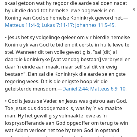
skaal getoon wat hy regoor die aarde sal doen nadat
hy uit die dood tot hemelse lewe opgewek is
en
Koning van God se hemelse Koninkryk geword het.—
Matteus 11:4-6;
Lukas 7:11-17;
Johannes 11:5-45
.
• Jesus het sy volgelinge geleer om vir hierdie hemelse
Koninkryk van God te bid en dit eerste in hulle lewe te
stel. Wanneer dit ten volle gevestig is, “sal [dit] al
daardie koninkryke [wat vandag bestaan] verbrysel en
daar ’n einde aan maak, maar self sal dit vir ewig
bestaan”. Dan sal die Koninkryk die aarde se enigste
regering wees. Dit is die enigste hoop vir die
geteisterde mensdom.—
Daniël 2:44;
Matteus 6:9, 10
.
• God is Jesus se Vader, en Jesus was getrou aan God.
Toe Jesus dus doodgemaak is, was hy ’n volmaakte
man. Hy het gewillig sy volmaakte lewe as ’n
losprysofferande aan God opgeoffer om terug te win
wat Adam verloor het toe hy teen God in opstand