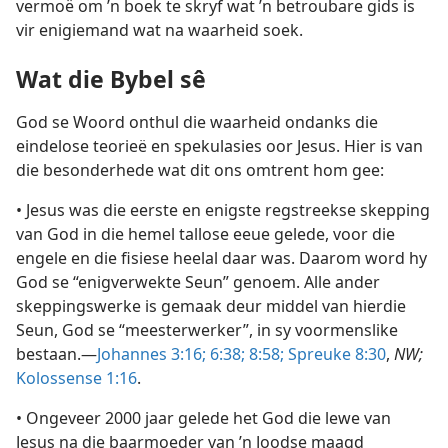
vermoë om ’n boek te skryf wat ’n betroubare gids is
vir enigiemand wat na waarheid soek.
Wat die Bybel sê
God se Woord onthul die waarheid ondanks die
eindelose teorieë en spekulasies oor Jesus. Hier is van
die besonderhede wat dit ons omtrent hom gee:
• Jesus was die eerste en enigste regstreekse skepping
van God in die hemel tallose eeue gelede, voor die
engele en die fisiese heelal daar was. Daarom word hy
God se “enigverwekte Seun” genoem. Alle ander
skeppingswerke is gemaak deur middel van hierdie
Seun, God se “meesterwerker”, in sy voormenslike
bestaan.—
Johannes 3:16;
6:38;
8:58;
Spreuke 8:30
,
NW;
Kolossense 1:16
.
• Ongeveer 2000 jaar gelede het God die lewe van
Jesus na die baarmoeder van ’n Joodse maagd