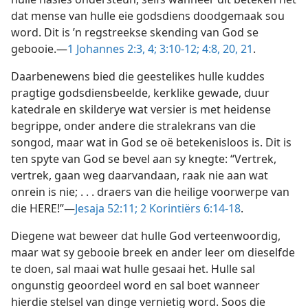
dat mense van hulle eie godsdiens doodgemaak sou
word. Dit is ’n regstreekse skending van God se
gebooie.—
1 Johannes 2:3, 4;
3:10-12;
4:8,
20, 21
.
Daarbenewens bied die geestelikes hulle kuddes
pragtige godsdiensbeelde, kerklike gewade, duur
katedrale en skilderye wat versier is met heidense
begrippe, onder andere die stralekrans van die
songod, maar wat in God se oë betekenisloos is. Dit is
ten spyte van God se bevel aan sy knegte: “Vertrek,
vertrek, gaan weg daarvandaan, raak nie aan wat
onrein is nie; . . . draers van die heilige voorwerpe van
die HERE!”—
Jesaja 52:11;
2 Korintiërs 6:14-18
.
Diegene wat beweer dat hulle God verteenwoordig,
maar wat sy gebooie breek en ander leer om dieselfde
te doen, sal maai wat hulle gesaai het. Hulle sal
ongunstig geoordeel word en sal boet wanneer
hierdie stelsel van dinge vernietig word. Soos die