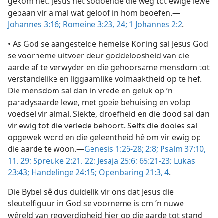
gekom het. Jesus het sodoende die weg tot ewige lewe
gebaan vir almal wat geloof in hom beoefen.—
Johannes 3:16;
Romeine 3:23, 24;
1 Johannes 2:2
.
• As God se aangestelde hemelse Koning sal Jesus God
se voorneme uitvoer deur goddeloosheid van die
aarde af te verwyder en die gehoorsame mensdom tot
verstandelike en liggaamlike volmaaktheid op te hef.
Die mensdom sal dan in vrede en geluk op ’n
paradysaarde lewe, met goeie behuising en volop
voedsel vir almal. Siekte, droefheid en die dood sal dan
vir ewig tot die verlede behoort. Selfs die dooies sal
opgewek word en die geleentheid hê om vir ewig op
die aarde te woon.—
Genesis 1:26-28;
2:8;
Psalm 37:10,
11,
29;
Spreuke 2:21, 22;
Jesaja 25:6;
65:21-23;
Lukas
23:43;
Handelinge 24:15;
Openbaring 21:3, 4
.
Die Bybel sê dus duidelik vir ons dat Jesus die
sleutelfiguur in God se voorneme is om ’n nuwe
wêreld van regverdigheid hier op die aarde tot stand