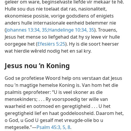
geleer om ware, beginselvaste liefde vir mekaar te hê.
Hulle sou dus nie toelaat dat ras, nasionaliteit,
ekonomiese posisie, vorige godsdiens of enigiets
anders hulle internasionale eenheid belemmer nie
(
Johannes 13:34, 35;
Handelinge 10:34, 35
). Trouens,
Jesus het mense so liefgehad dat hy sy lewe vir hulle
oorgegee het (
Efesiërs 5:25
). Hy is die soort heerser
wat hierdie wêreld nodig het en sal kry.
Jesus nou ’n Koning
God se profetiese Woord help ons verstaan dat Jesus
nou ’n magtige hemelse Koning is. Van hom het die
psalmis geprofeteer: “U is veel skoner as die
mensekinders; . . . Ry voorspoedig ter wille van
waarheid en ootmoed en geregtigheid . . . U het
geregtigheid lief en haat goddeloosheid. Daarom het,
o God, u God U gesalf met vreugde-olie bo u
metgeselle.”—
Psalm 45:3,
5,
8
.