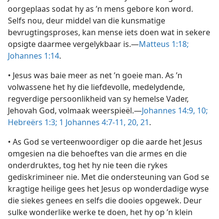
oorgeplaas sodat hy as ’n mens gebore kon word.
Selfs nou, deur middel van die kunsmatige
bevrugtingsproses, kan mense iets doen wat in sekere
opsigte daarmee vergelykbaar is.—
Matteus 1:18;
Johannes 1:14
.
• Jesus was baie meer as net ’n goeie man. As ’n
volwassene het hy die liefdevolle, medelydende,
regverdige persoonlikheid van sy hemelse Vader,
Jehovah God, volmaak weerspieël.—
Johannes 14:9, 10;
Hebreërs 1:3;
1 Johannes 4:7-11,
20, 21
.
• As God se verteenwoordiger op die aarde het Jesus
omgesien na die behoeftes van die armes en die
onderdruktes, tog het hy nie teen die rykes
gediskrimineer nie. Met die ondersteuning van God se
kragtige heilige gees het Jesus op wonderdadige wyse
die siekes genees en selfs die dooies opgewek. Deur
sulke wonderlike werke te doen, het hy op ’n klein