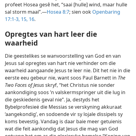
profeet Hosea gesê het, “saai [hulle] wind, maar hulle
sal storm maai”.—
Hosea 8:7
; sien ook
Openbaring
17:1-3,
15, 16
.
Opregtes van hart leer die
waarheid
Die geestelikes se wanvoorstelling van God en van
Jesus sal opregtes van hart nie verhinder om die
waarheid aangaande Jesus te leer nie. Dit het nie in die
eerste eeu gebeur nie, want soos Paul Barnett in
The
Two Faces of Jesus
skryf, “het Christus nie sonder
aankondiging soos ’n valskermspringer uit die lug in
die geskiedenis geval nie”. Ja, destyds het
Bybelprofesieë die Messias se verskyning akkuraat
‘aangekondig’, en sodoende vir sy lojale dissipels sy
koms bevestig. Vandag is daar baie meer getuienis
wat die feit aankondig dat Jesus die mag van God