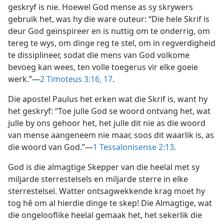
geskryf is nie. Hoewel God mense as sy skrywers
gebruik het, was hy die ware outeur: “Die hele Skrif is
deur God geïnspireer en is nuttig om te onderrig, om
tereg te wys, om dinge reg te stel, om in regverdigheid
te dissiplineer, sodat die mens van God volkome
bevoeg kan wees, ten volle toegerus vir elke goeie
werk.”—
2 Timoteus 3:16, 17
.
Die apostel Paulus het erken wat die Skrif is, want hy
het geskryf: “Toe julle God se woord ontvang het, wat
julle by ons gehoor het, het julle dit nie as die woord
van mense aangeneem nie maar, soos dit waarlik is, as
die woord van God.”—
1 Tessalonisense 2:13
.
God is die almagtige Skepper van die heelal met sy
miljarde sterrestelsels en miljarde sterre in elke
sterrestelsel. Watter ontsagwekkende krag moet hy
tog hê om al hierdie dinge te skep! Die Almagtige, wat
die ongelooflike heelal gemaak het, het sekerlik die