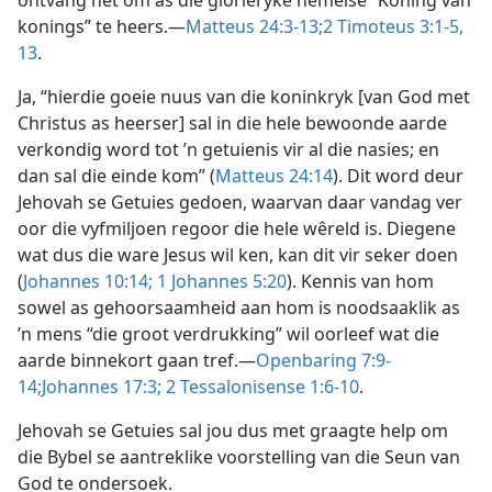
ontvang het om as die glorieryke hemelse “Koning van
konings” te heers.—
Matteus 24:3-13;
2 Timoteus 3:1-5,
13
.
Ja, “hierdie goeie nuus van die koninkryk [van God met
Christus as heerser] sal in die hele bewoonde aarde
verkondig word tot ’n getuienis vir al die nasies; en
dan sal die einde kom” (
Matteus 24:14
). Dit word deur
Jehovah se Getuies gedoen, waarvan daar vandag ver
oor die vyfmiljoen regoor die hele wêreld is. Diegene
wat dus die ware Jesus wil ken, kan dit vir seker doen
(
Johannes 10:14;
1 Johannes 5:20
). Kennis van hom
sowel as gehoorsaamheid aan hom is noodsaaklik as
’n mens “die groot verdrukking” wil oorleef wat die
aarde binnekort gaan tref.—
Openbaring 7:9-
14;
Johannes 17:3;
2 Tessalonisense 1:6-10
.
Jehovah se Getuies sal jou dus met graagte help om
die Bybel se aantreklike voorstelling van die Seun van
God te ondersoek.