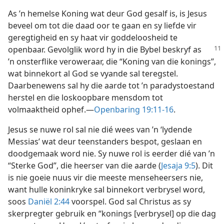
As ’n hemelse Koning wat deur God gesalf is, is Jesus
beveel om tot die daad oor te gaan en sy liefde vir
geregtigheid en sy haat vir goddeloosheid te
openbaar. Gevolglik word hy
in die Bybel beskryf as
’n onsterflike veroweraar, die “Koning van die konings”,
wat binnekort al God se vyande sal teregstel.
Daarbenewens sal hy die aarde tot ’n paradystoestand
herstel en die loskoopbare mensdom tot
volmaaktheid ophef.—
Openbaring 19:11-16
.
Jesus se nuwe rol sal nie dié wees van ’n ‘lydende
Messias’ wat deur teenstanders bespot, geslaan en
doodgemaak word nie. Sy nuwe rol is eerder dié van ’n
“Sterke God”, die heerser van die aarde (
Jesaja 9:5
). Dit
is nie goeie nuus vir die meeste menseheersers nie,
want hulle koninkryke sal binnekort verbrysel word,
soos
Daniël 2:44
voorspel. God sal Christus as sy
skerpregter gebruik en “konings [verbrysel] op die dag