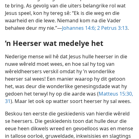
te bring. As gevolg van die uiters belangrike rol wat
Jesus speel, kon hy tereg sê: “Ek is die weg en die
waarheid en die lewe. Niemand kom na die Vader
behalwe deur my nie.”—
Johannes 14:6;
2 Petrus 3:13
.
’n Heerser wat medelye het
Nederige mense wil hê dat Jesus hulle heerser in die
nuwe wêreld moet wees, en hoe sal hy tog van
wêreldheersers verskil omdat hy ’n wonderlike
heerser sal wees! Een manier waarop hy dit getoon
het, was deur die wonderlike genesingsdade wat hy
gedoen het terwyl hy op die aarde was (
Matteus 15:30,
31
). Maar let ook op watter soort heerser hy sal wees.
Beskou ten eerste die geskiedenis van hierdie wêreld
se heersers. Die geskiedenis toon dat hulle deur die
eeue heen dikwels wreed en gevoelloos was en mense
in tallose oorloë, gruweldade, inkwisisies en slagtings