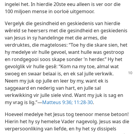
ingelei het. In hierdie 20ste eeu alleen is ver oor die
100 miljoen mense in oorloë uitgemoor.
Vergelyk die gesindheid en geskiedenis van hierdie
wêreld se heersers met die gesindheid en geskiedenis
van Jesus in sy handelinge met die armes, die
verdruktes, die magteloses: “Toe hy die skare sien, het
hy medelye vir hulle gevoel, want hulle was gestroop
en rondgegooi soos skape sonder ’n herder.” Hy het
gevolglik vir hulle gesê: “Kom na my toe, almal wat
swoeg en swaar belaai is, en ek sal julle
verkwik.
Neem my juk op julle en leer by my, want ek is
saggeaard en nederig van hart, en julle sal
verkwikking vir julle siele vind. Want my juk is sag en
my vrag is lig.”—
Matteus 9:36;
11:28-30
.
Hoeveel medelye het Jesus tog teenoor mense betoon!
Hierin het hy sy hemelse Vader nagevolg. Jesus was die
verpersoonliking van liefde, en hy het sy dissipels