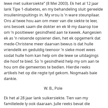
lewe met suikersiekte” (8 Mei 2003). Ek het al 12 jaar
lank Tipe 1-diabetes, en my behandeling sluit gereelde
insulieninspuitings in. My vrou is ’n ware steunpilaar.
Ons al twee hou aan om meer van die siekte te leer,
ons besoek saam die dokter en ek lê my daarop toe
om ’n positiewer gesindheid aan te kweek. Aangesien
ek as ’n reisende opsiener dien, het ek opgemerk dat
mede-Christene meer daarvan bewus is dat hulle
vriendelik en geduldig teenoor ’n sieke moet wees
sodat hulle hom kan help om die lewe se uitdagings
die hoof te bied. So ’n gesindheid help my om aan te
hou om die gemeentes te bedien. Hierdie reeks
artikels het op die regte tyd gekom. Nogmaals baie
dankie.
W. B., Pole
Ek het al 28 jaar lank suikersiekte. Tien van my
familielede ly ook daaraan. Julle reeks bevat die