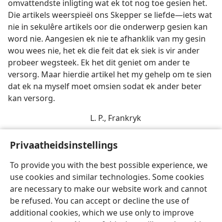
omvattendste inligting wat ek tot nog toe gesien het.
Die artikels weerspieël ons Skepper se liefde—iets wat
nie in sekulêre artikels oor die onderwerp gesien kan
word nie. Aangesien ek nie te afhanklik van my gesin
wou wees nie, het ek die feit dat ek siek is vir ander
probeer wegsteek. Ek het dit geniet om ander te
versorg. Maar hierdie artikel het my gehelp om te sien
dat ek na myself moet omsien sodat ek ander beter
kan versorg.
L. P., Frankryk
Privaatheidsinstellings
To provide you with the best possible experience, we
use cookies and similar technologies. Some cookies
Afrikaans
Deel
Voorkeure
are necessary to make our website work and cannot
Copyright
© 2026 Watch Tower Bible and Tract Society of Pennsylvania
be refused. You can accept or decline the use of
Gebruiksvoorwaardes
Privaatheidsbeleid
Privaatheidsinstellings
Meld aan
JW.ORG
additional cookies, which we use only to improve