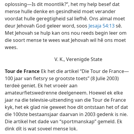
oplossing—Is dit moontlik?”, het my help besef dat
mense hulle denke en gesindheid moet verander
voordat hulle geregtigheid sal liefhê. Ons almal moet
deur Jehovah God geleer word, soos
Jesaja 54:13
sê.
Met Jehovah se hulp kan ons nou reeds begin leer om
die soort mense te wees wat Jehovah wil hê ons moet
wees.
V. K., Verenigde State
Tour de France
Ek het die artikel “Die Tour de France—
100 jaar van fietsry se grootste toets” (8 Julie 2003)
terdeë geniet. Ek het vroeër aan
amateurfietswedrenne deelgeneem. Hoewel ek elke
jaar na die televisie-uitsending van die Tour de France
kyk, het ek glad nie geweet hoe dit ontstaan het of dat
die 100ste bestaansjaar daarvan in 2003 gedenk is nie.
Die artikel het dade van “sportmanskap” gemeld. Ek
dink dít is wat soveel mense lok.